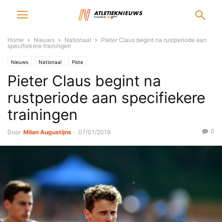
Home
Nieuws
Nationaal
Pieter Claus begint na rustperiode aan
specifiekere trainingen
Nieuws
Nationaal
Piste
Pieter Claus begint na
rustperiode aan specifiekere
trainingen
0
Door
Milan Augustijns
-
07/01/2019