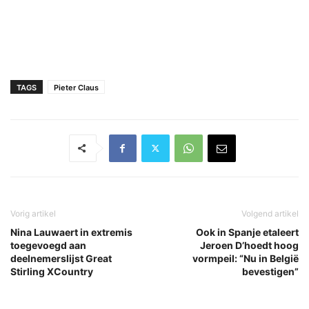
TAGS
Pieter Claus
Vorig artikel
Volgend artikel
Nina Lauwaert in extremis
Ook in Spanje etaleert
toegevoegd aan
Jeroen D’hoedt hoog
deelnemerslijst Great
vormpeil: “Nu in België
Stirling XCountry
bevestigen”