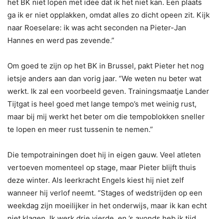
het BK niet lopen met idee dat ik het niet kan. Een plaats
ga ik er niet opplakken, omdat alles zo dicht opeen zit. Kijk
naar Roeselare: ik was acht seconden na Pieter-Jan
Hannes en werd pas zevende.”
Om goed te zijn op het BK in Brussel, pakt Pieter het nog
ietsje anders aan dan vorig jaar. “We weten nu beter wat
werkt. Ik zal een voorbeeld geven. Trainingsmaatje Lander
Tijtgat is heel goed met lange tempo’s met weinig rust,
maar bij mij werkt het beter om die tempoblokken sneller
te lopen en meer rust tussenin te nemen.”
Die tempotrainingen doet hij in eigen gauw. Veel atleten
vertoeven momenteel op stage, maar Pieter blijft thuis
deze winter. Als leerkracht Engels kiest hij niet zelf
wanneer hij verlof neemt. “Stages of wedstrijden op een
weekdag zijn moeilijker in het onderwijs, maar ik kan echt
niet klagen. Ik werk drie vierde, en ’s avonds heb ik tijd