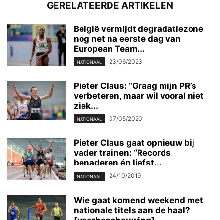
GERELATEERDE ARTIKELEN
België vermijdt degradatiezone
nog net na eerste dag van
European Team...
23/06/2023
NATIONAAL
Pieter Claus: “Graag mijn PR’s
verbeteren, maar wil vooral niet
ziek...
07/05/2020
NATIONAAL
Pieter Claus gaat opnieuw bij
vader trainen: “Records
benaderen én liefst...
24/10/2019
NATIONAAL
Wie gaat komend weekend met
nationale titels aan de haal?
[voorbeschouwing]