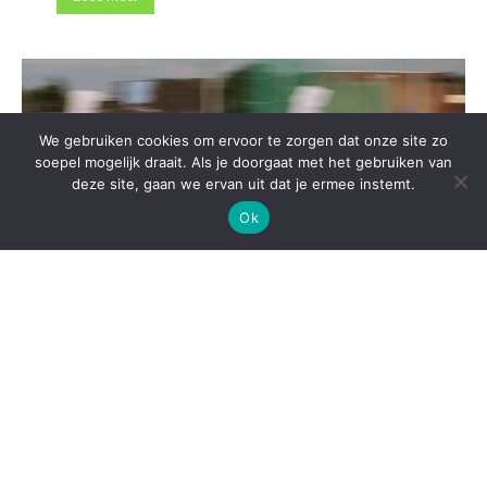
We gebruiken cookies om ervoor te zorgen dat onze site zo
soepel mogelijk draait. Als je doorgaat met het gebruiken van
deze site, gaan we ervan uit dat je ermee instemt.
Ok
Ilona Dhaenens knalt naar fenomenaal BR
junioren over 100m
25/07/2026
In de 100m-series van het BK A.C. in Leuven heeft
juniore Ilona Dhaenens monden doen openvallen
met een razendsnelle 11"20. Die topchrono is goed...