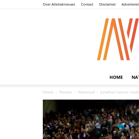
Over Atletieknieuws
Contact
Disclaimer
Advertere
HOME
NA
Home
Nieuws
Nationaal
Jonathan Sacoor maak