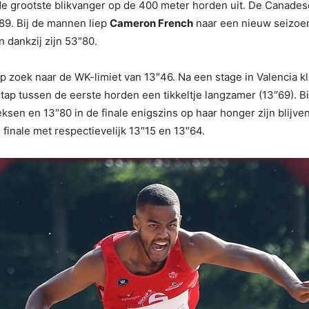
de grootste blikvanger op de 400 meter horden uit. De Canade
″89. Bij de mannen liep
Cameron French
naar een nieuw seizoe
 dankzij zijn 53″80.
p zoek naar de WK-limiet van 13″46. Na een stage in Valencia k
stap tussen de eerste horden een tikkeltje langzamer (13″69). 
eksen en 13″80 in de finale enigszins op haar honger zijn blijve
inale met respectievelijk 13″15 en 13″64.