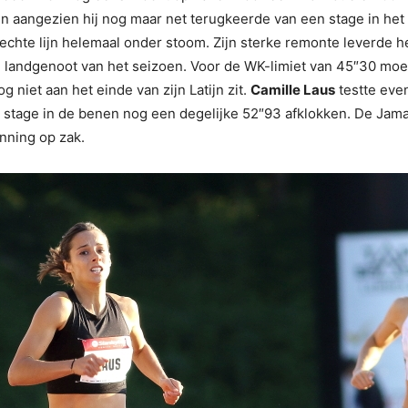
n aangezien hij nog maar net terugkeerde van een stage in he
rechte lijn helemaal onder stoom. Zijn sterke remonte leverde 
e landgenoot van het seizoen. Voor de WK-limiet van 45″30 moet
g niet aan het einde van zijn Latijn zit.
Camille Laus
testte eve
e stage in de benen nog een degelijke 52″93 afklokken. De Ja
nning op zak.