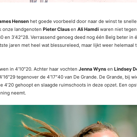
ames Hensen
het goede voorbeeld door naar de winst te snell
ok onze landgenoten
Pieter Claus
en
Ali Hamdi
waren niet tege
80 en 3’42″28. Verrassend genoeg deed nog één Belg beter in 
ste jaren met heel wat blessureleed, maar lijkt weer helemaal
wen in 4’10″20. Achter haar vochten
Jenna Wyns
en
Lindsey D
n 4’16″29 tegenover de 4’17″40 van De Grande. De Grande, bij w
de 4’20 gehoopt en slaagde ruimschoots in deze opzet. Een ops
ening neemt.