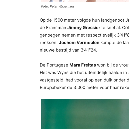
Foto: Peter Wagemans
Op de 1500 meter volgde hun landgenoot
J
de Fransman
Jimmy Gressier
te snel af. O
genoegen nemen met respectievelijk 3’41″
reeksen.
Jochem Vermeulen
kampte de laat
nieuwe besttijd van 3’41″24.
De Portugese
Mara Freitas
won bij de vrou
Het was Wyns die het uiteindelijk haalde i
vastgesteld, had vooraf op een duik onder 
Europabeker de 3.000 meter voor haar rek