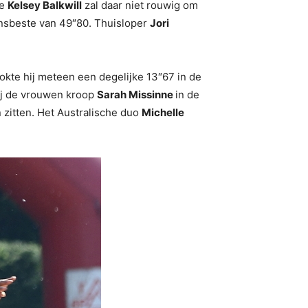
se
Kelsey Balkwill
zal daar niet rouwig om
nsbeste van 49″80. Thuisloper
Jori
lokte hij meteen een degelijke 13″67 in de
Bij de vrouwen kroop
Sarah Missinne
in de
n zitten. Het Australische duo
Michelle