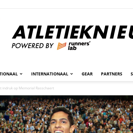
n
TIONAAL
INTERNATIONAAL
GEAR
PARTNERS
Atletieknieuws
t indruk op Memorial Rasschaert