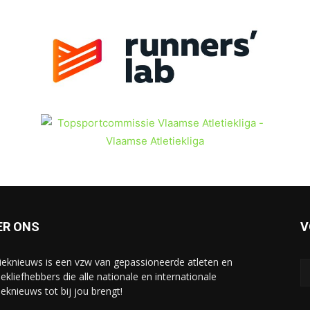
ER ONS
V
tieknieuws is een vzw van gepassioneerde atleten en
iekliefhebbers die alle nationale en internationale
ieknieuws tot bij jou brengt!