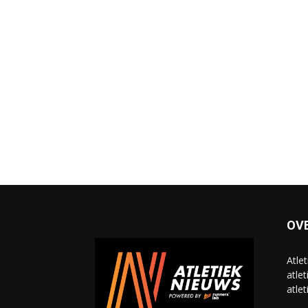
OV
Atle
atlet
atlet