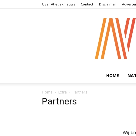
Over Atletieknieuws
Contact
Disclaimer
Adverte
HOME
NA
Home
Extra
Partners
Partners
Wij b