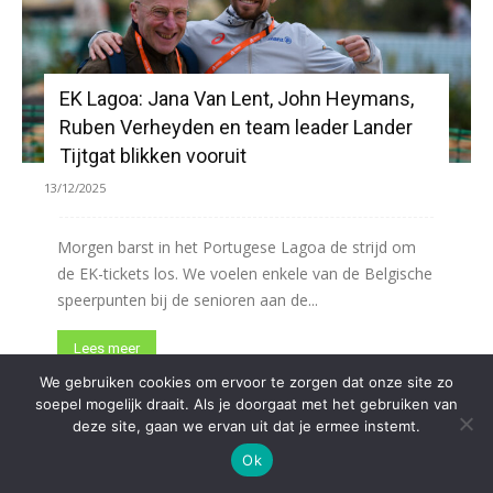
EK Lagoa: Jana Van Lent, John Heymans,
Ruben Verheyden en team leader Lander
Tijtgat blikken vooruit
13/12/2025
Morgen barst in het Portugese Lagoa de strijd om
de EK-tickets los. We voelen enkele van de Belgische
speerpunten bij de senioren aan de...
Lees meer
We gebruiken cookies om ervoor te zorgen dat onze site zo
soepel mogelijk draait. Als je doorgaat met het gebruiken van
deze site, gaan we ervan uit dat je ermee instemt.
Laad meer
Ok