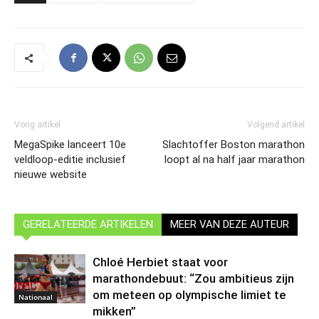
Vorig artikel
Volgend artikel
MegaSpike lanceert 10e
Slachtoffer Boston marathon
veldloop-editie inclusief
loopt al na half jaar marathon
nieuwe website
GERELATEERDE ARTIKELEN
MEER VAN DEZE AUTEUR
Chloé Herbiet staat voor
marathondebuut: “Zou ambitieus zijn
om meteen op olympische limiet te
Nationaal
mikken”