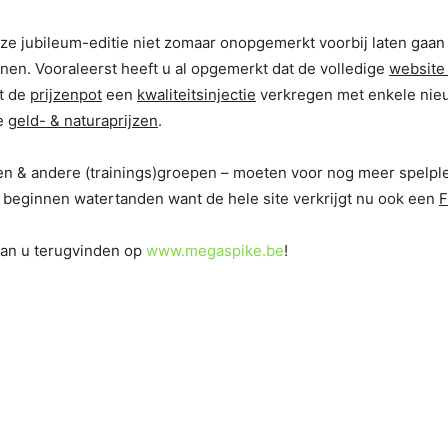
 jubileum-editie niet zomaar onopgemerkt voorbij laten gaan e
en. Vooraleerst heeft u al opgemerkt dat de volledige
website 
ft de
prijzenpot
een
kwaliteitsinjectie
verkregen met enkele nie
de
geld- & naturaprijzen
.
en & andere (trainings)groepen – moeten voor nog meer spelpl
l beginnen watertanden want de hele site verkrijgt nu ook een
F
 kan u terugvinden op
www.megaspike.be
!