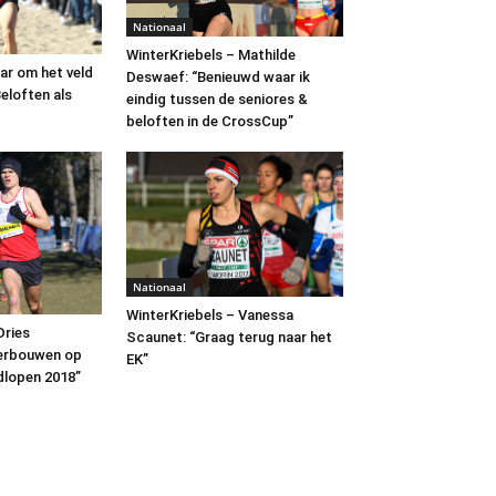
Nationaal
WinterKriebels – Mathilde
aar om het veld
Deswaef: “Benieuwd waar ik
Beloften als
eindig tussen de seniores &
beloften in de CrossCup”
Nationaal
WinterKriebels – Vanessa
Dries
Scaunet: “Graag terug naar het
erbouwen op
EK”
dlopen 2018”