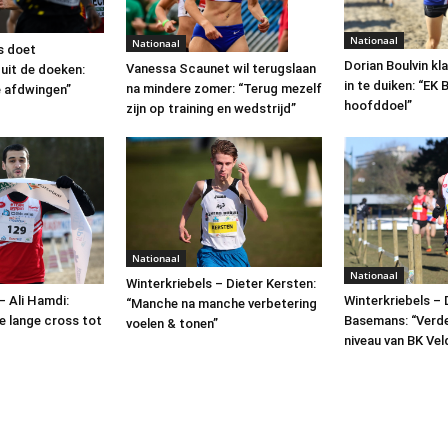
Nationaal
Nationaal
s doet
Dorian Boulvin kl
Vanessa Scaunet wil terugslaan
uit de doeken:
in te duiken: “EK 
na mindere zomer: “Terug mezelf
e afdwingen”
hoofddoel”
zijn op training en wedstrijd”
Nationaal
Nationaal
Winterkriebels – Dieter Kersten:
– Ali Hamdi:
Winterkriebels – 
“Manche na manche verbetering
e lange cross tot
Basemans: “Verd
voelen & tonen”
niveau van BK Vel