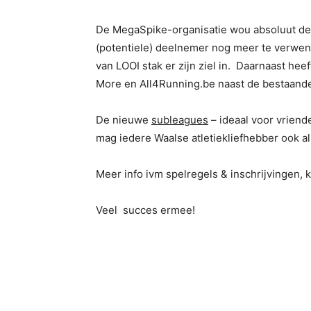
De MegaSpike-organisatie wou absoluut deze
(potentiele) deelnemer nog meer te verwenn
van LOOI stak er zijn ziel in. Daarnaast hee
More en All4Running.be naast de bestaan
De nieuwe
subleagues
– ideaal voor vriend
mag iedere Waalse atletiekliefhebber ook a
Meer info ivm spelregels & inschrijvingen,
Veel succes ermee!