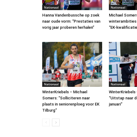
Nationaal
Nationaal
Michael Somer
Hanna Vandenbussche op zoek
winterambities 
naar oude vorm: “Prestaties van
“EK-kwalificati
vorig jaar proberen herhalen”
Nationaal
Nationaal
WinterKriebels – Michael
WinterKriebels 
Somers: “Solliciteren naar
“Uitstap naar d
plaats in seniorenploeg voor EK
januari”
Tilburg”