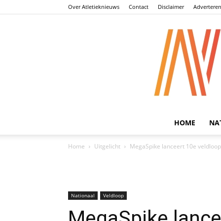
Over Atletieknieuws
Contact
Disclaimer
Advertere
HOME
NA
Home
Uitgelicht
MegaSpike lanceert 10e veldloop-
Nationaal
Veldloop
MegaSpike lancee