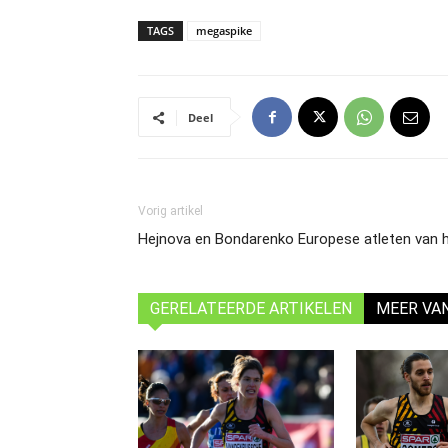
TAGS
megaspike
Deel
Vorig artikel
Hejnova en Bondarenko Europese atleten van h
GERELATEERDE ARTIKELEN
MEER VA