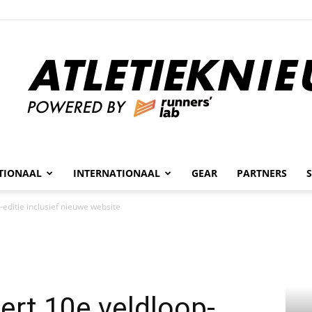
n
TIONAAL
INTERNATIONAAL
GEAR
PARTNERS
Atletieknieuws
editie inclusief nieuwe website
rt 10e veldloop-