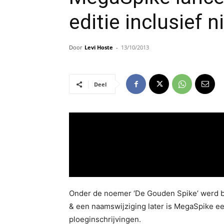
editie inclusief 
Door
Levi Hoste
-
13/10/2013
Deel
Onder de noemer ‘De Gouden Spike’ werd be
& een naamswijziging later is MegaSpike een
ploeginschrijvingen.