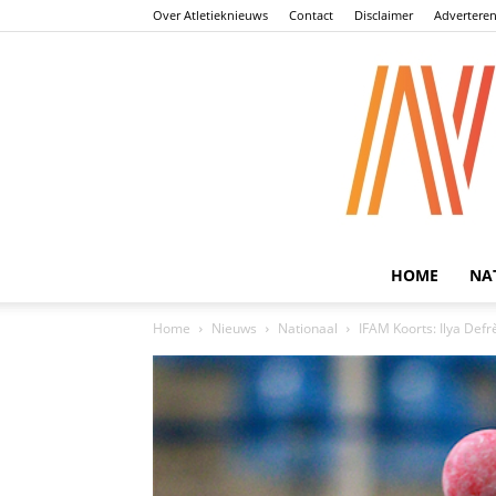
Over Atletieknieuws
Contact
Disclaimer
Advertere
HOME
NA
Home
Nieuws
Nationaal
IFAM Koorts: Ilya Defr