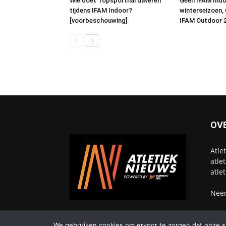
Wie doet Topsporthal daveren
Geen IFAM Ind
tijdens IFAM Indoor?
winterseizoen,
[voorbeschouwing]
IFAM Outdoor 
OV
Atle
atle
atle
Neem
We gebruiken cookies om ervoor te zorgen dat onze sit