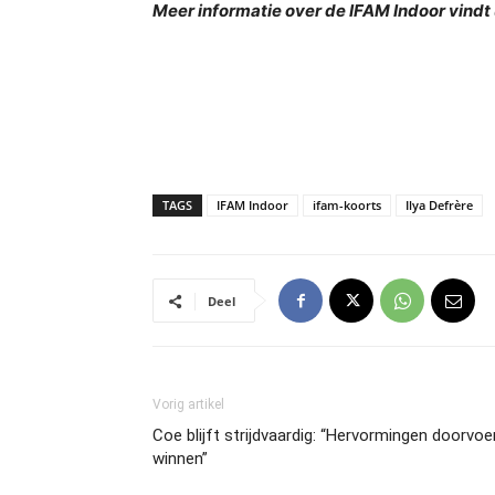
Meer informatie over de IFAM Indoor vindt
TAGS
IFAM Indoor
ifam-koorts
Ilya Defrère
Deel
Vorig artikel
Coe blijft strijdvaardig: “Hervormingen doorvo
winnen”