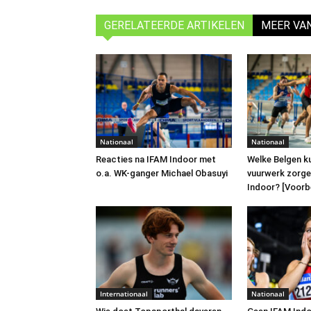
GERELATEERDE ARTIKELEN
MEER VA
Nationaal
Nationaal
Reacties na IFAM Indoor met
Welke Belgen k
o.a. WK-ganger Michael Obasuyi
vuurwerk zorge
Indoor? [Voor
Internationaal
Nationaal