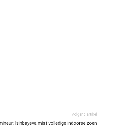
Volgend artikel
ineur: Isinbayeva mist volledige indoorseizoen