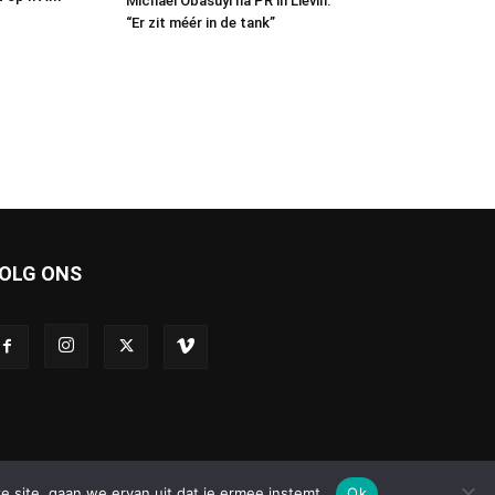
Michael Obasuyi na PR in Liévin:
“Er zit méér in de tank”
OLG ONS
e site, gaan we ervan uit dat je ermee instemt.
Ok