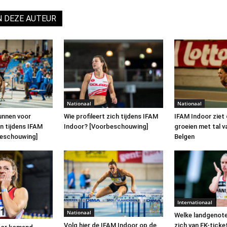
N DEZE AUTEUR
Nationaal
Nationaal
unnen voor
Wie profileert zich tijdens IFAM
IFAM Indoor ziet 
n tijdens IFAM
Indoor? [Voorbeschouwing]
groeien met tal v
beschouwing]
Belgen
Internationaal
Nationaal
Welke landgenote
zich van EK-ticke
Volg hier de IFAM Indoor op de