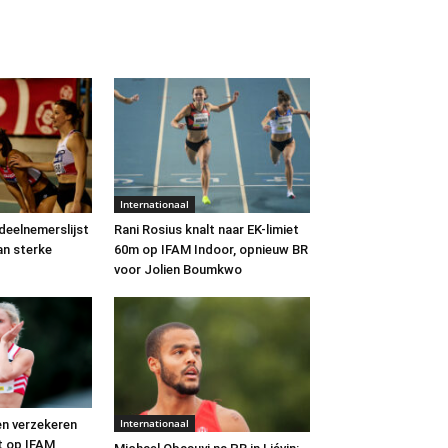
Internationaal
deelnemerslijst
Rani Rosius knalt naar EK-limiet
an sterke
60m op IFAM Indoor, opnieuw BR
voor Jolien Boumkwo
Internationaal
n verzekeren
t op IFAM