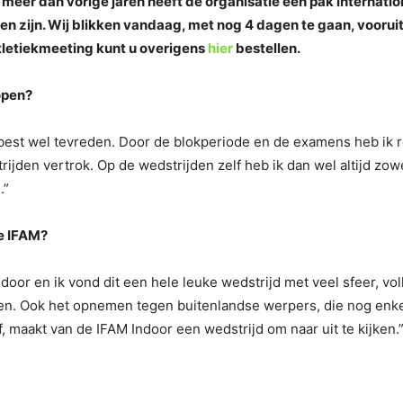
 meer dan vorige jaren heeft de organisatie een pak internati
zijn. Wij blikken vandaag, met nog 4 dagen te gaan, vooruit 
tletiekmeeting kunt u overigens
hier
bestellen.
open?
 best wel tevreden. Door de blokperiode en de examens heb ik r
ijden vertrok. Op de wedstrijden zelf heb ik dan wel altijd zowel
.”
e IFAM?
ndoor en ik vond dit een hele leuke wedstrijd met veel sfeer, vo
een. Ook het opnemen tegen buitenlandse werpers, die nog enk
, maakt van de IFAM Indoor een wedstrijd om naar uit te kijken.