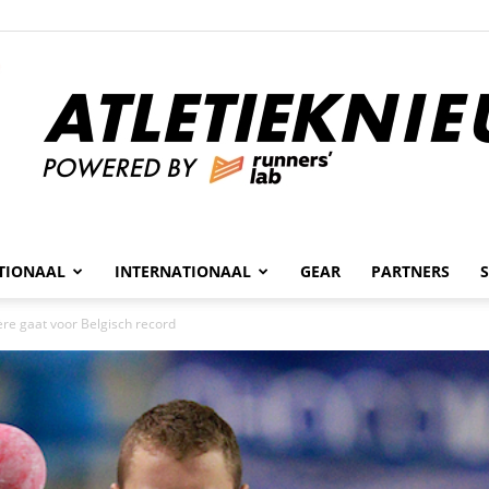
n
TIONAAL
INTERNATIONAAL
GEAR
PARTNERS
Atletieknieuws
ère gaat voor Belgisch record