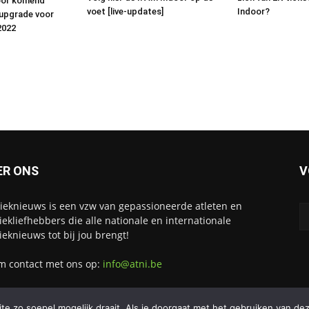
oor komend
Indoor?
voet [live-updates]
 upgrade voor
2022
ER ONS
V
tieknieuws is een vzw van gepassioneerde atleten en
tiekliefhebbers die alle nationale en internationale
tieknieuws tot bij jou brengt!
 contact met ons op:
info@atni.be
e zo soepel mogelijk draait. Als je doorgaat met het gebruiken van dez