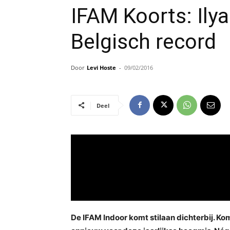
IFAM Koorts: Ilya
Belgisch record
Door
Levi Hoste
-
09/02/2016
Deel
De IFAM Indoor komt stilaan dichterbij. Ko