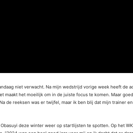
vandaag niet verwacht. Na mijn wedstrijd vorige week heeft de a
 Het maakt het moeilijk om in de juiste focus te komen. Maar goe
. Na de reeksen was er twijfel, maar ik ben blij dat mijn trainer
basuyi deze winter weer op startlijsten te spotten. Op het WK 