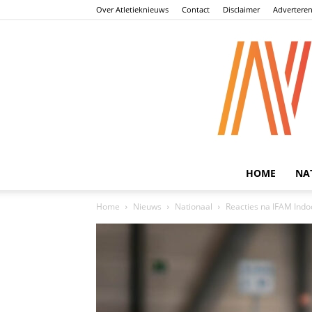
Over Atletieknieuws
Contact
Disclaimer
Advertere
HOME
NA
Home
Nieuws
Nationaal
Reacties na IFAM Indo