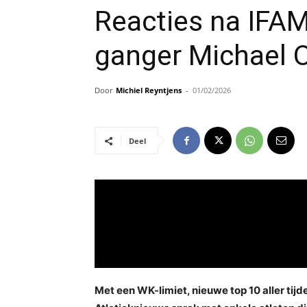
Reacties na IFAM
ganger Michael 
Door
Michiel Reyntjens
-
01/02/2026
Deel
Met een WK-limiet, nieuwe top 10 aller tij