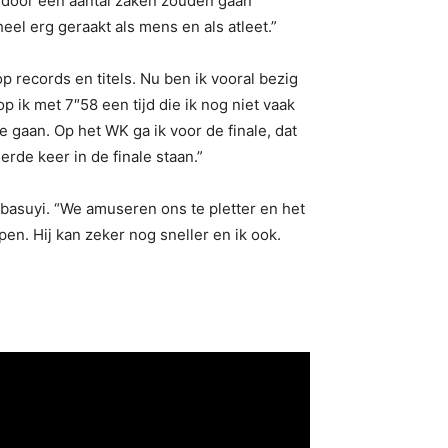
ardoor een aantal zaken zouden gaan
eel erg geraakt als mens en als atleet.”
p records en titels. Nu ben ik vooral bezig
p ik met 7″58 een tijd die ik nog niet vaak
e gaan. Op het WK ga ik voor de finale, dat
rde keer in de finale staan.”
ht Obasuyi. “We amuseren ons te pletter en het
pen. Hij kan zeker nog sneller en ik ook.