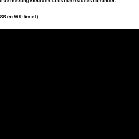
e de meeting kleurden. Lees hun reacties hieronder.
SB en WK-limiet)