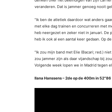
denken over het beëindigen van zijn carriè
veranderen. Dat is jammer genoeg nooit gebe
“Ik ben de atletiek daardoor wat anders gaan
met elke dag trainen en concurreren met meze
heb neergezet en zeker niet in januari. De p
heb ik ook al een aantal keer gedaan. Op de 
“Ik zou mijn band met Elie (Bacari; red.) niet
zou jammer zijn als daar vijandschap bij zou 
Volgende week lopen we in Madrid tegen elka
Ilana Hanssens – 2de op de 400m in 52″86 (