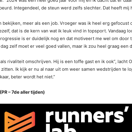
re. “2024 was een heel goed jaar voor mij en ik dacht dat er da
urd. Integendeel, de steun werd zelfs slechter. Dat heeft mij h
 bekijken, meer als een job. Vroeger was ik heel erg gefocust o
lf, dat is de kern van wat ik leuk vind in topsport. Vandaag loo
rogressie is er duidelijk nog en dat motiveert me wel om door t
dag zelf moet er veel goed vallen, maar ik zou heel graag een de
 als rivaliteit omschrijven. Hij is een toffe gast en ik ook”, lac
zitten. Ik kijk er nu al naar uit om weer samen wedstrijden te lo
ar, beter wordt het niet.”
PR – 7de aller tijden)