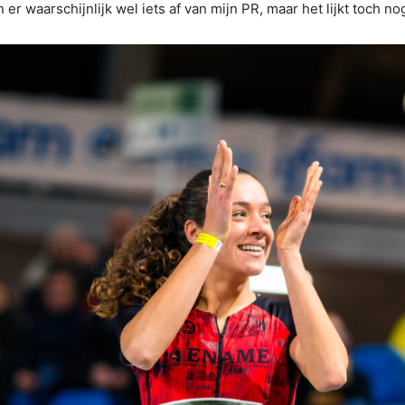
r waarschijnlijk wel iets af van mijn PR, maar het lijkt toch no