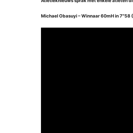
Atletieknieuws sprak met enkele atleten di
Michael Obasuyi – Winnaar 60mH in 7″58 (