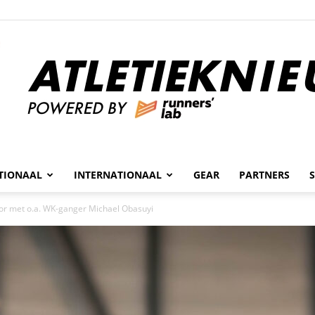
n
TIONAAL
INTERNATIONAAL
GEAR
PARTNERS
Atletieknieuws
or met o.a. WK-ganger Michael Obasuyi