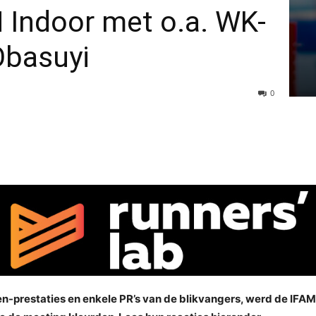
 Indoor met o.a. WK-
Obasuyi
0
den-prestaties en enkele PR’s van de blikvangers, werd de IFAM