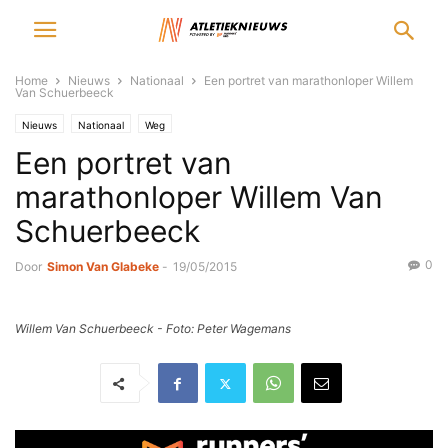
Home
Nieuws
Nationaal
Een portret van marathonloper Willem
Van Schuerbeeck
Nieuws
Nationaal
Weg
Een portret van
marathonloper Willem Van
Schuerbeeck
0
Door
Simon Van Glabeke
-
19/05/2015
Willem Van Schuerbeeck - Foto: Peter Wagemans