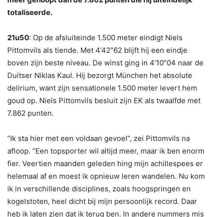
totaliseerde.
21u50
: Op de afsluiteinde 1.500 meter eindigt Niels
Pittomvils als tiende. Met 4’42″62 blijft hij een eindje
boven zijn beste niveau. De winst ging in 4’10″04 naar de
Duitser Niklas Kaul. Hij bezorgt München het absolute
delirium, want zijn sensationele 1.500 meter levert hem
goud op. Niels Pittomvils besluit zijn EK als twaalfde met
7.862 punten.
“Ik sta hier met een voldaan gevoel”, zei Pittomvils na
afloop. “Een topsporter wil altijd meer, maar ik ben enorm
fier. Veertien maanden geleden hing mijn achillespees er
helemaal af en moest ik opnieuw leren wandelen. Nu kom
ik in verschillende disciplines, zoals hoogspringen en
kogelstoten, heel dicht bij mijn persoonlijk record. Daar
heb ik laten zien dat ik terug ben. In andere nummers mis