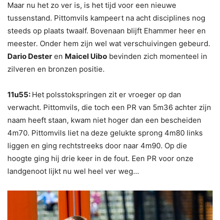
Maar nu het zo ver is, is het tijd voor een nieuwe
tussenstand. Pittomvils kampeert na acht disciplines nog
steeds op plaats twaalf. Bovenaan blijft Ehammer heer en
meester. Onder hem zijn wel wat verschuivingen gebeurd.
Dario Dester
en
Maicel Uibo
bevinden zich momenteel in
zilveren en bronzen positie.
11u55:
Het polsstokspringen zit er vroeger op dan
verwacht. Pittomvils, die toch een PR van 5m36 achter zijn
naam heeft staan, kwam niet hoger dan een bescheiden
4m70. Pittomvils liet na deze gelukte sprong 4m80 links
liggen en ging rechtstreeks door naar 4m90. Op die
hoogte ging hij drie keer in de fout. Een PR voor onze
landgenoot lijkt nu wel heel ver weg…