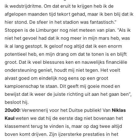
ik wedstrijdritme. Om dat eruit te krijgen heb ik de
afgelopen maanden tijd t
ekort gehad, maar ik ben blij dat ik
hier stond. De sfeer in het stadion was fantastisch.”
Stoppen is de Limburger nog niet meteen van plan. “Als ik
niet het gevoel had dat ik nog meer in mijn mars heb, was
ik al lang gestopt. Ik geloof nog altijd dat ik een enorm
potentieel heb, en mijn drang om dat te tonen is en blijft
groot. Dat ik veel blessures ken en nauwelijks financiële
ondersteuning geniet, houdt mij niet tegen. Het voelt
alvast goed om eindelijk nog eens op een groot
kampioenschap te staan. Dit geeft mij goeie moed en
bewijst dat ik weer de juiste richting uit aan het gaan ben”,
besloot hij.
20u00:
Verwennerij voor het Duitse publiek! Van
Niklas
Kaul
weten we dat hij de eerste dag niet bovenaan het
klassement terug te vinden is, maar op dag twee altijd
boven komt drijven. Zijn ijzersterke prestaties in het