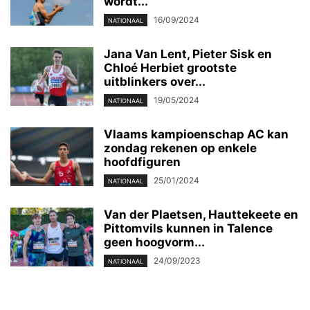
wordt...
16/09/2024
NATIONAAL
Jana Van Lent, Pieter Sisk en
Chloé Herbiet grootste
uitblinkers over...
19/05/2024
NATIONAAL
Vlaams kampioenschap AC kan
zondag rekenen op enkele
hoofdfiguren
25/01/2024
NATIONAAL
Van der Plaetsen, Hauttekeete en
Pittomvils kunnen in Talence
geen hoogvorm...
24/09/2023
NATIONAAL