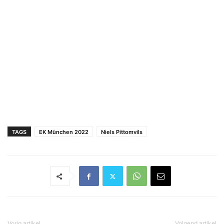
TAGS
EK München 2022
Niels Pittomvils
Vorig artikel
Volgend artikel