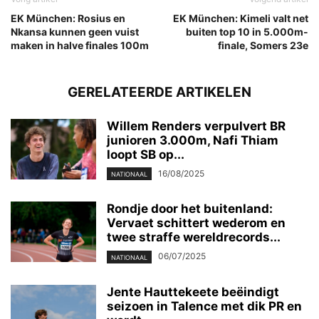
EK München: Rosius en
EK München: Kimeli valt net
Nkansa kunnen geen vuist
buiten top 10 in 5.000m-
maken in halve finales 100m
finale, Somers 23e
GERELATEERDE ARTIKELEN
Willem Renders verpulvert BR
junioren 3.000m, Nafi Thiam
loopt SB op...
16/08/2025
NATIONAAL
Rondje door het buitenland:
Vervaet schittert wederom en
twee straffe wereldrecords...
06/07/2025
NATIONAAL
Jente Hauttekeete beëindigt
seizoen in Talence met dik PR en