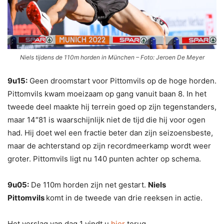
Niels tijdens de 110m horden in München – Foto: Jeroen De Meyer
9u15:
Geen droomstart voor Pittomvils op de hoge horden.
Pittomvils kwam moeizaam op gang vanuit baan 8. In het
tweede deel maakte hij terrein goed op zijn tegenstanders,
maar 14″81 is waarschijnlijk niet de tijd die hij voor ogen
had. Hij doet wel een fractie beter dan zijn seizoensbeste,
maar de achterstand op zijn recordmeerkamp wordt weer
groter. Pittomvils ligt nu 140 punten achter op schema.
9u05:
De 110m horden zijn net gestart.
Niels
Pittomvils
komt in de tweede van drie reeksen in actie.
Het verslag van dag 1 vindt u
hier
terug.