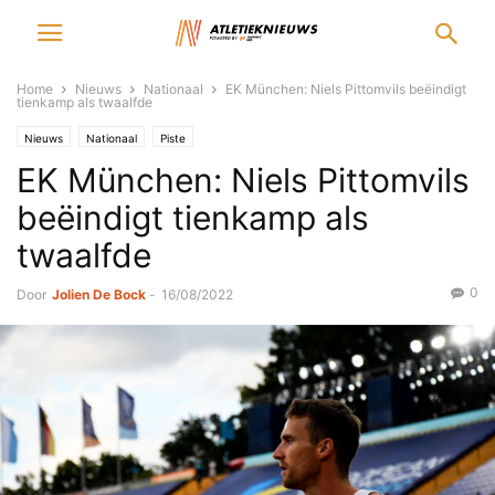
Home
Nieuws
Nationaal
EK München: Niels Pittomvils beëindigt
tienkamp als twaalfde
Nieuws
Nationaal
Piste
EK München: Niels Pittomvils
beëindigt tienkamp als
twaalfde
0
Door
Jolien De Bock
-
16/08/2022