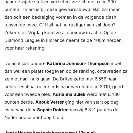
naar de vijfde stek en verbetert ze zich met ruim 200
punten. Thiam is bij deze gewaarschuwd. Hall zal meer
dan ooit een bedreiging vormen in de volgende clash
tussen de twee. Of Hall het nu rustiger aan zal doen?
Zeker niet. Vrijdag komt ze al opnieuw in actie. Op de
Diamond League in Florence neemt ze de 400m horden
voor haar rekening.
De acht jaar oudere
Katarina Johnson-Thompson
moet
dan wel een plaats toegeven op de ranking, ontevreden zal
ze niet naar huis gaan. De Britse zette met 6.556 haar
beste resultaat neer sinds haar wereldtitel in 2019, goed
voor een tweede plek.
Adrianna Sulek
werd met 6.480
punten derde.
Anouk Vetter
ging niet van start op dag
twee waardoor
Sophie Dokter
dankzij 6.321 punten de
Nederlandse eer hoog hield.
Jente Hauttekeete debuteert met 12e plek