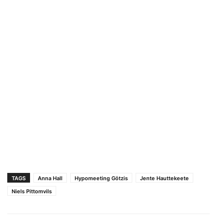
TAGS
Anna Hall
Hypomeeting Götzis
Jente Hauttekeete
Niels Pittomvils