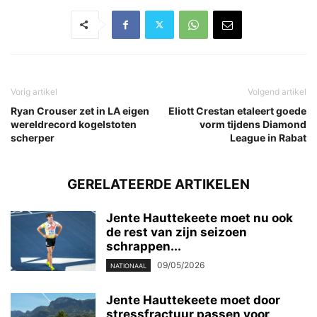
Vorig artikel
Volgend artikel
Ryan Crouser zet in LA eigen
Eliott Crestan etaleert goede
wereldrecord kogelstoten
vorm tijdens Diamond
scherper
League in Rabat
GERELATEERDE ARTIKELEN
Jente Hauttekeete moet nu ook
de rest van zijn seizoen
schrappen...
09/05/2026
NATIONAAL
Jente Hauttekeete moet door
stressfractuur passen voor