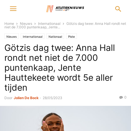
Home
Nieuws
Internationaal
Götzis dag twee: Anna Hall rondt net
niet de 7.000 puntenkaap, Jente...
Nieuws
Internationaal
Nationaal
Piste
Götzis dag twee: Anna Hall
rondt net niet de 7.000
puntenkaap, Jente
Hauttekeete wordt 5e aller
tijden
0
Door
Jolien De Bock
-
28/05/2023