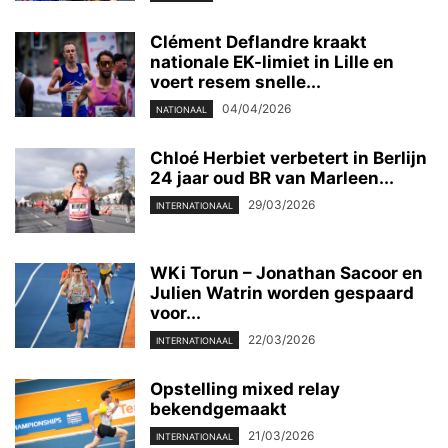
Clément Deflandre kraakt
nationale EK-limiet in Lille en
voert resem snelle...
04/04/2026
NATIONAAL
Chloé Herbiet verbetert in Berlijn
24 jaar oud BR van Marleen...
29/03/2026
INTERNATIONAAL
WKi Torun – Jonathan Sacoor en
Julien Watrin worden gespaard
voor...
22/03/2026
INTERNATIONAAL
Opstelling mixed relay
bekendgemaakt
21/03/2026
INTERNATIONAAL