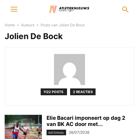
Home
Auteurs
Posts van Jolien De Bock
Jolien De Bock
1122 POSTS
2 REACTIES
Elie Bacari imponeert op dag 2
van BK AC door met...
26/07/2026
NATIONAAL