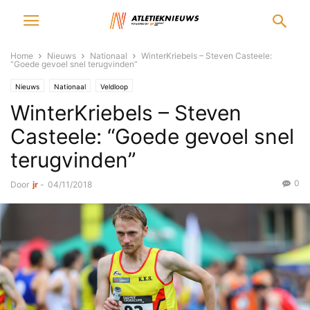
Home
Nieuws
Nationaal
WinterKriebels – Steven Casteele:
“Goede gevoel snel terugvinden”
Nieuws
Nationaal
Veldloop
WinterKriebels – Steven
Casteele: “Goede gevoel snel
terugvinden”
0
Door
jr
-
04/11/2018