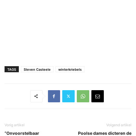
TAGS
Steven Casteele
winterkriebels
Vorig artikel
Volgend artikel
“Onvoorstelbaar
Poolse dames dicteren de