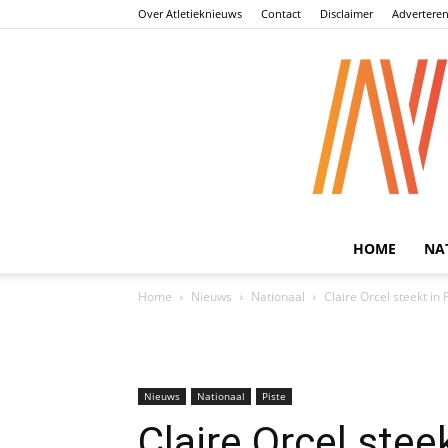
Over Atletieknieuws
Contact
Disclaimer
Advertere
HOME
NA
Home
Nieuws
Nationaal
Claire Orcel steekt in 
Nieuws
Nationaal
Piste
Claire Orcel steek