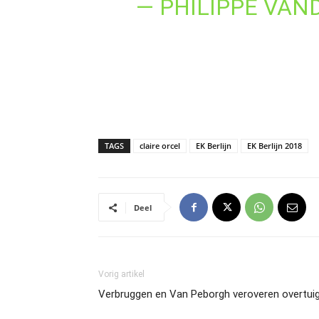
— PHILIPPE VAN
TAGS
claire orcel
EK Berlijn
EK Berlijn 2018
Deel
Vorig artikel
Verbruggen en Van Peborgh veroveren overtuig