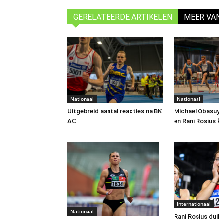
GERELATEERDE ARTIKELEN
MEER VA
Nationaal
Nationaal
Uitgebreid aantal reacties na BK
Michael Obasuyi
AC
en Rani Rosius 
Internationaal
Nationaal
Rani Rosius dui