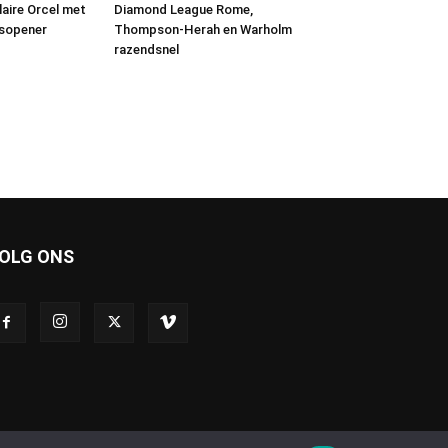
laire Orcel met
Diamond League Rome,
nsopener
Thompson-Herah en Warholm
razendsnel
OLG ONS