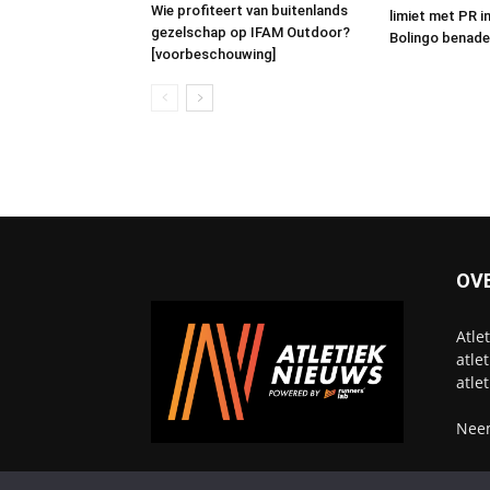
Wie profiteert van buitenlands
limiet met PR i
gezelschap op IFAM Outdoor?
Bolingo benade
[voorbeschouwing]
OV
Atle
atle
atle
Neem