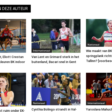
N DEZE AUTEUR
Nationaal
Internationaal
Wie maakt van BK
springplank richt
, Eliott Crestan
Van Lent en Grimard sterk in het
Tallinn? [voorbe
kleuren BK indoor
buitenland, Bacari snel in Gent
Nationaal
Internationaal
Cynthia Bolingo strandt in Val-
Yaroslava Mahuc
kt ruim onder EK-