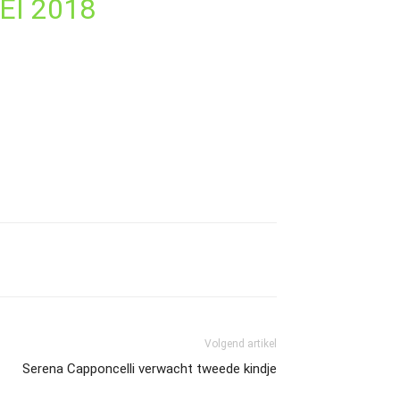
EI 2018
Volgend artikel
Serena Capponcelli verwacht tweede kindje