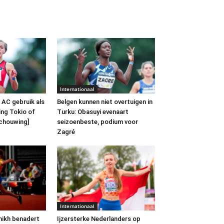
Internationaal
 AC gebruik als
Belgen kunnen niet overtuigen in
ing Tokio of
Turku: Obasuyi evenaart
schouwing]
seizoenbeste, podium voor
Zagré
Internationaal
hikh benadert
Ijzersterke Nederlanders op