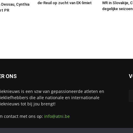
de-Reuil op zucht van EK-limiet
WR in Slovakije, C
n Dessau, Cynthia
degelijke seizoe
rt PR
ER ONS
V
tieknieuws is een vzw van gepassioneerde atleten en
tiekliefhebbers die alle nationale en internationale
tieknieuws tot bij jou brengt!
 contact met ons op:
info@atni.be