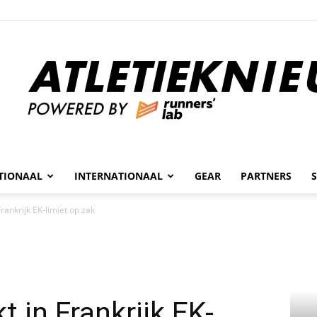
n
TIONAAL
INTERNATIONAAL
GEAR
PARTNERS
Atletieknieuws
Frankrijk EK-limiet op zak
t in Frankrijk EK-