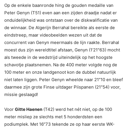
Op de enkele baanronde hing de gouden medaille van
Peter Genyn (T51) even aan een zijden draadje nadat er
onduidelijkheid was ontstaan over de diskwalificatie van
de winnaar. De Algerijn Berrahal bereikte als eerste de
eindstreep, maar videobeelden wezen uit dat de
concurrent van Genyn meermaals de lijn raakte. Berrahal
moest dus zijn wereldtitel afstaan, Genyn (1’21″63) mocht
als tweede in de wedstrijd uiteindelijk op het hoogste
schavotje plaatsnemen. Na de 400 meter volgde nog de
100 meter en onze landgenoot kon de dubbel natuurlijk
niet laten liggen. Peter Genyn wheelde naar 21″10 en bleef
daarmee zijn grote Finse uitdager Piispanen (21″54) voor,
missie geslaagd!
Voor
Gitte Haenen
(T42) werd het nét niet, op de 100
meter misliep ze slechts met 5 honderdsten een
podiumplek. Met 16″73 tekende ze op haar eerste WK-