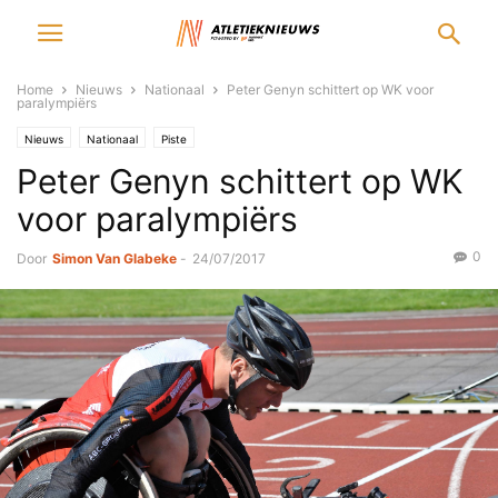
Home
Nieuws
Nationaal
Peter Genyn schittert op WK voor
paralympiërs
Nieuws
Nationaal
Piste
Peter Genyn schittert op WK
voor paralympiërs
0
Door
Simon Van Glabeke
-
24/07/2017