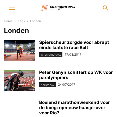
Home
Tags
Londen
Londen
Spierscheur zorgde voor abrupt
einde laatste race Bolt
17/08/2017
INTERNATIONAAL
Peter Genyn schittert op WK voor
paralympiërs
24/07/2017
NATIONAAL
Boeiend marathonweekend voor
de boeg: opnieuw haasje-over
voor Rio?