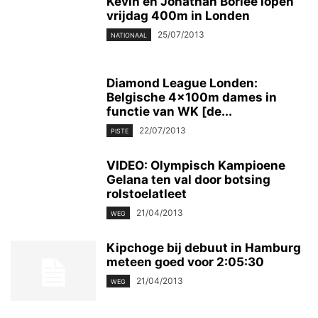
Kevin en Jonathan Borlée lopen
vrijdag 400m in Londen
25/07/2013
NATIONAAL
Diamond League Londen:
Belgische 4x100m dames in
functie van WK [de...
22/07/2013
PISTE
VIDEO: Olympisch Kampioene
Gelana ten val door botsing
rolstoelatleet
21/04/2013
WEG
Kipchoge bij debuut in Hamburg
meteen goed voor 2:05:30
21/04/2013
WEG