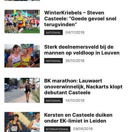
WinterKriebels – Steven
Casteele: “Goede gevoel snel
terugvinden”
04/11/2018
NATIONAAL
Sterk deelnemersveld bij de
mannen op veldloop in Leuven
26/10/2018
NATIONAAL
BK marathon: Lauwaert
onoverwinnelijk, Nackarts klopt
debutant Casteele
14/10/2018
NATIONAAL
Kersten en Casteele duiken
onder EK-limiet in Leiden
09/06/2018
INTERNATIONAAL