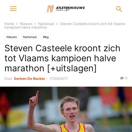
Home
Nieuws
Nationaal
Steven Casteele kroont zich tot Vlaams
kampioen halve marathon
Nieuws
Nationaal
Weg
Steven Casteele kroont zich
tot Vlaams kampioen halve
marathon [+uitslagen]
0
Door
Gerben De Backer
-
17/06/2017