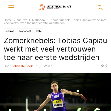
Home
Nieuws
Nationaal
Zomerkriebels: Tobias Capiau werkt met
veel vertrouwen toe naar eerste wedstrijden
Nieuws
Nationaal
Piste
Zomerkriebels: Tobias Capiau
werkt met veel vertrouwen
toe naar eerste wedstrijden
0
Door
Jolien De Bock
-
15/05/2017