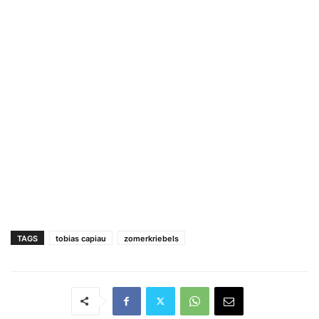
TAGS
tobias capiau
zomerkriebels