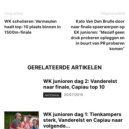
Vorig artikel
Volgend artikel
WK scholieren: Vermeulen
Kato Van Den Brulle door
haalt top-10 plaats binnen in
naar finale speerwerpen op
1500m-finale
EK junioren: “Mezelf geen
druk proberen opleggen en
in buurt van PR proberen
komen”
GERELATEERDE ARTIKELEN
WK junioren dag 2: Vanderelst
naar finale, Capiau top 10
20/07/2016
NATIONAAL
WK junioren dag 1: Tienkampers
sterk, Vanderelst en Capiau naar
volgende...