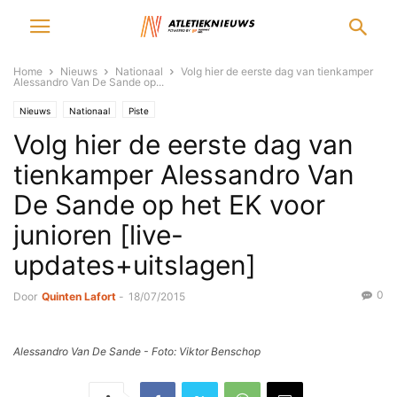
Home
Nieuws
Nationaal
Volg hier de eerste dag van tienkamper
Alessandro Van De Sande op...
Nieuws
Nationaal
Piste
Volg hier de eerste dag van
tienkamper Alessandro Van
De Sande op het EK voor
junioren [live-
updates+uitslagen]
0
Door
Quinten Lafort
-
18/07/2015
Alessandro Van De Sande - Foto: Viktor Benschop