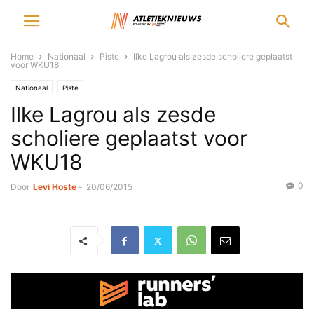
Home
Nationaal
Piste
Ilke Lagrou als zesde scholiere geplaatst
voor WKU18
Nationaal
Piste
Ilke Lagrou als zesde
scholiere geplaatst voor
WKU18
0
Door
Levi Hoste
-
20/06/2015