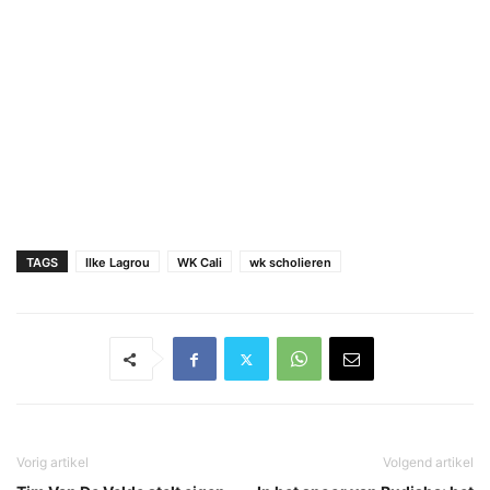
TAGS
Ilke Lagrou
WK Cali
wk scholieren
Vorig artikel
Volgend artikel