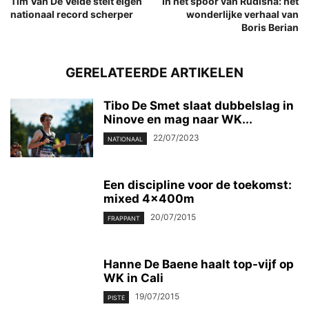
Tim Van De Velde stelt eigen
In het spoor van Rudisha: het
nationaal record scherper
wonderlijke verhaal van
Boris Berian
GERELATEERDE ARTIKELEN
Tibo De Smet slaat dubbelslag in
Ninove en mag naar WK...
22/07/2023
NATIONAAL
Een discipline voor de toekomst:
mixed 4x400m
20/07/2015
FRAPPANT
Hanne De Baene haalt top-vijf op
WK in Cali
19/07/2015
PISTE