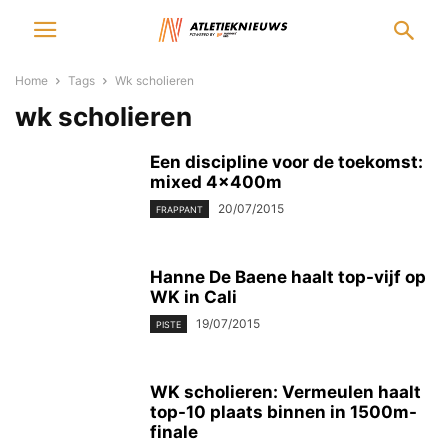
Home
Tags
Wk scholieren
wk scholieren
Een discipline voor de toekomst:
mixed 4x400m
20/07/2015
FRAPPANT
Hanne De Baene haalt top-vijf op
WK in Cali
19/07/2015
PISTE
WK scholieren: Vermeulen haalt
top-10 plaats binnen in 1500m-
finale