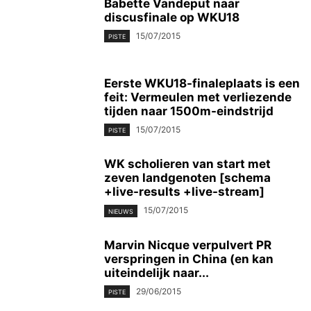
Babette Vandeput naar
discusfinale op WKU18
15/07/2015
PISTE
Eerste WKU18-finaleplaats is een
feit: Vermeulen met verliezende
tijden naar 1500m-eindstrijd
15/07/2015
PISTE
WK scholieren van start met
zeven landgenoten [schema
+live-results +live-stream]
15/07/2015
NIEUWS
Marvin Nicque verpulvert PR
verspringen in China (en kan
uiteindelijk naar...
29/06/2015
PISTE