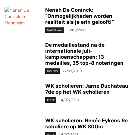
Nenah De Coninck:
“Onmogelijkheden worden
realiteit als je erin gelooft!”
17/09/2013
NATIONAAL
De medaillestand na de
internationale juli-
kampioenschappen: 13
medailles, 35 top-8 noteringen
22/07/2013
NIEUWS
WK scholieren: Jarne Duchateau
7de op het WK scholieren
14/07/2013
PISTE
WK scholieren: Renée Eykens 6e
scholiere op WK 800m
14/07/2013
PISTE