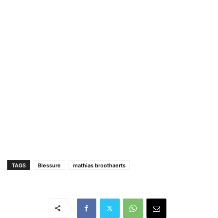
TAGS
Blessure
mathias broothaerts