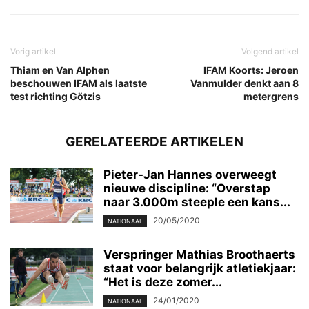
Vorig artikel
Volgend artikel
Thiam en Van Alphen
IFAM Koorts: Jeroen
beschouwen IFAM als laatste
Vanmulder denkt aan 8
test richting Götzis
metergrens
GERELATEERDE ARTIKELEN
Pieter-Jan Hannes overweegt
nieuwe discipline: “Overstap
naar 3.000m steeple een kans...
20/05/2020
NATIONAAL
Verspringer Mathias Broothaerts
staat voor belangrijk atletiekjaar:
“Het is deze zomer...
24/01/2020
NATIONAAL