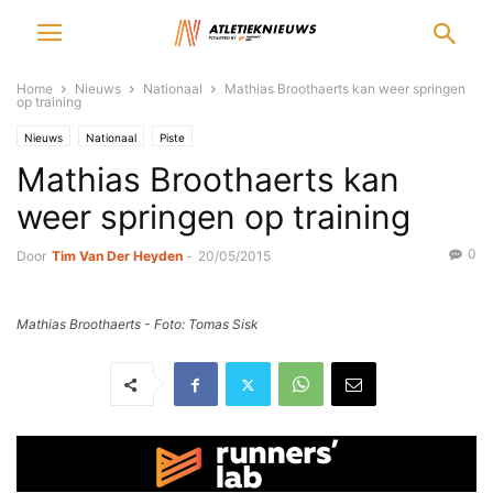
Home
Nieuws
Nationaal
Mathias Broothaerts kan weer springen
op training
Nieuws
Nationaal
Piste
Mathias Broothaerts kan
weer springen op training
0
Door
Tim Van Der Heyden
-
20/05/2015
Mathias Broothaerts - Foto: Tomas Sisk