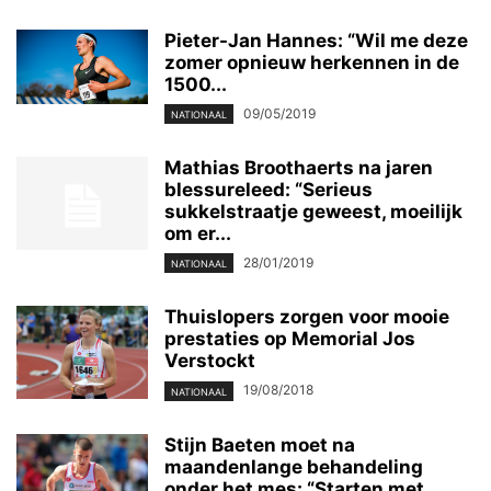
Pieter-Jan Hannes: “Wil me deze
zomer opnieuw herkennen in de
1500...
09/05/2019
NATIONAAL
Mathias Broothaerts na jaren
blessureleed: “Serieus
sukkelstraatje geweest, moeilijk
om er...
28/01/2019
NATIONAAL
Thuislopers zorgen voor mooie
prestaties op Memorial Jos
Verstockt
19/08/2018
NATIONAAL
Stijn Baeten moet na
maandenlange behandeling
onder het mes: “Starten met...