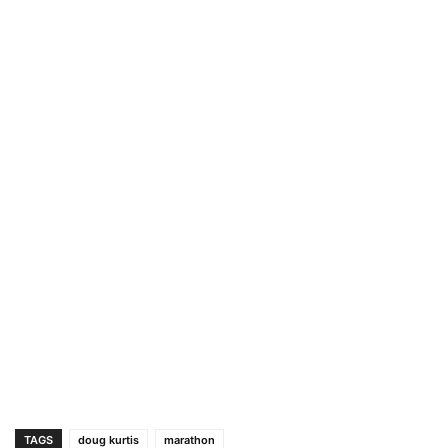
TAGS
doug kurtis
marathon