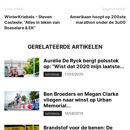
Vorig artikel
Volgend artikel
WinterKriebels – Steven
Amerikaan hoopt op 200ste
Casteele: “Alles in teken van
marathon onder de 3u00
Roeselare & EK”
GERELATEERDE ARTIKELEN
Aurélie De Ryck bergt polsstok
op: “Wist dat 2020 mijn laatste...
11/05/2020
NATIONAAL
Ben Broeders en Megan Clarke
vliegen naar winst op Urban
Memorial...
16/08/2019
NATIONAAL
Brandstof voor de benen: De