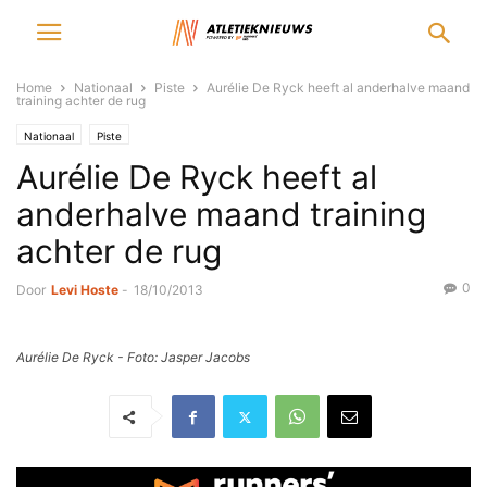
Home
Nationaal
Piste
Aurélie De Ryck heeft al anderhalve maand
training achter de rug
Nationaal
Piste
Aurélie De Ryck heeft al
anderhalve maand training
achter de rug
0
Door
Levi Hoste
-
18/10/2013
Aurélie De Ryck - Foto: Jasper Jacobs