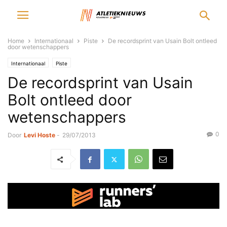
Home
Internationaal
Piste
De recordsprint van Usain Bolt ontleed
door wetenschappers
Internationaal
Piste
De recordsprint van Usain
Bolt ontleed door
wetenschappers
0
Door
Levi Hoste
-
29/07/2013