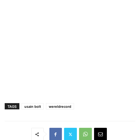
TAGS
usain bolt
wereldrecord