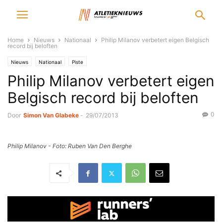
Home
Nieuws
Nationaal
Philip Milanov verbetert eigen Belgisch
record bij beloften
Nieuws
Nationaal
Piste
Philip Milanov verbetert eigen
Belgisch record bij beloften
0
Door
Simon Van Glabeke
-
29/07/2013
Philip Milanov - Foto: Ruben Van Den Berghe