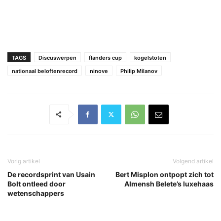
TAGS
Discuswerpen
flanders cup
kogelstoten
nationaal beloftenrecord
ninove
Philip Milanov
Vorig artikel
Volgend artikel
De recordsprint van Usain
Bert Misplon ontpopt zich tot
Bolt ontleed door
Almensh Belete’s luxehaas
wetenschappers