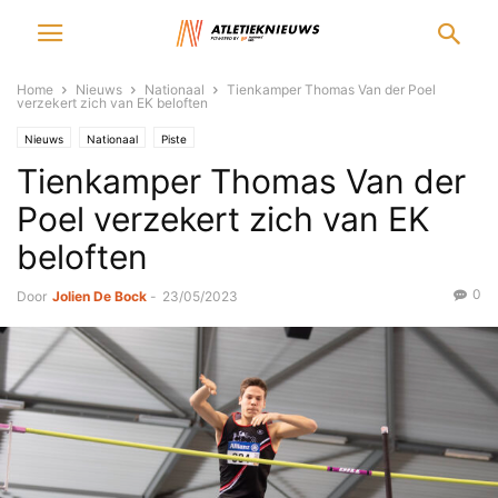
Home
Nieuws
Nationaal
Tienkamper Thomas Van der Poel
verzekert zich van EK beloften
Nieuws
Nationaal
Piste
Tienkamper Thomas Van der
Poel verzekert zich van EK
beloften
0
Door
Jolien De Bock
-
23/05/2023