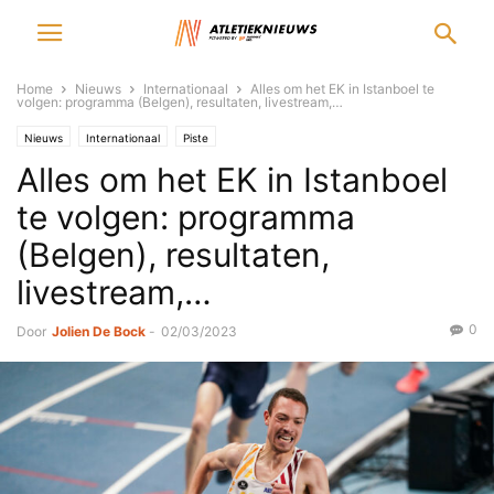
Home
Nieuws
Internationaal
Alles om het EK in Istanboel te
volgen: programma (Belgen), resultaten, livestream,…
Nieuws
Internationaal
Piste
Alles om het EK in Istanboel
te volgen: programma
(Belgen), resultaten,
livestream,…
0
Door
Jolien De Bock
-
02/03/2023