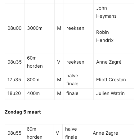
John
Heymans
08u00
3000m
M
reeksen
Robin
Hendrix
60m
08u35
V
reeksen
Anne Zagré
horden
halve
17u35
800m
M
Eliott Crestan
finale
18u20
400m
M
finale
Julien Watrin
Zondag 5 maart
60m
halve
08u55
V
Anne Zagré
horden
finale