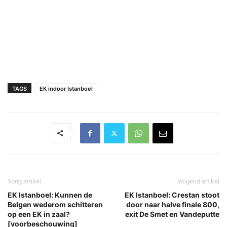
TAGS
EK indoor Istanboel
Vorig artikel
Volgend artikel
EK Istanboel: Kunnen de
EK Istanboel: Crestan stoot
Belgen wederom schitteren
door naar halve finale 800,
op een EK in zaal?
exit De Smet en Vandeputte
[voorbeschouwing]