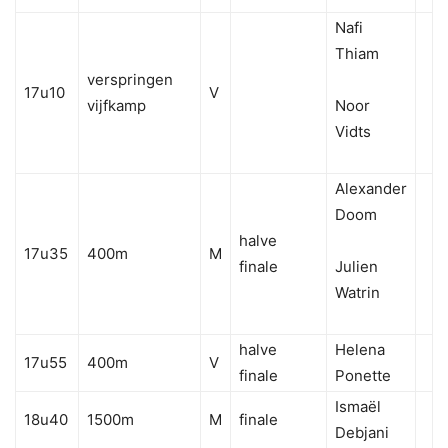
Nafi
Thiam
verspringen
17u10
V
vijfkamp
Noor
Vidts
Alexander
Doom
halve
17u35
400m
M
finale
Julien
Watrin
halve
Helena
17u55
400m
V
finale
Ponette
Ismaël
18u40
1500m
M
finale
Debjani