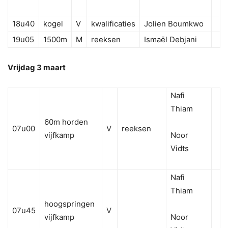
18u40
kogel
V
kwalificaties
Jolien Boumkwo
19u05
1500m
M
reeksen
Ismaël Debjani
Vrijdag 3 maart
Nafi
Thiam
60m horden
07u00
V
reeksen
vijfkamp
Noor
Vidts
Nafi
Thiam
hoogspringen
07u45
V
vijfkamp
Noor