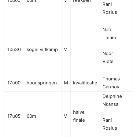
10u05
60m
V
reeksen
Rani
Rosius
Nafi
Thiam
10u30
kogel vijfkamp
V
Noor
Vidts
Thomas
17u00
hoogspringen
M
kwalificatie
Carmoy
Delphine
Nkansa
halve
17u05
60m
V
finale
Rani
Rosius