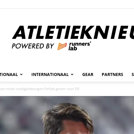
n
TIONAAL
INTERNATIONAAL
GEAR
PARTNERS
Atletieknieuws
sen moet noodgedwongen forfait geven voor EK