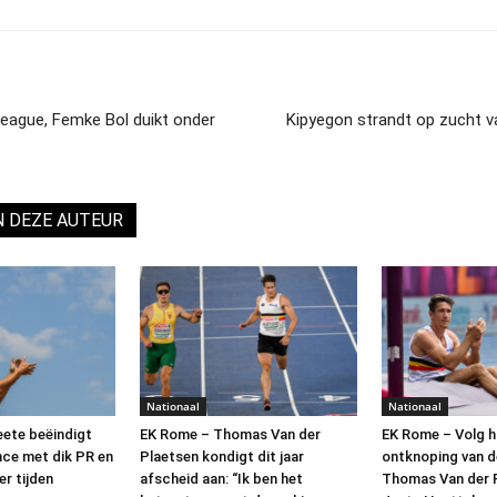
League, Femke Bol duikt onder
Kipyegon strandt op zucht 
N DEZE AUTEUR
Nationaal
Nationaal
ete beëindigt
EK Rome – Thomas Van der
EK Rome – Volg h
nce met dik PR en
Plaetsen kondigt dit jaar
ontknoping van 
er tijden
afscheid aan: “Ik ben het
Thomas Van der 