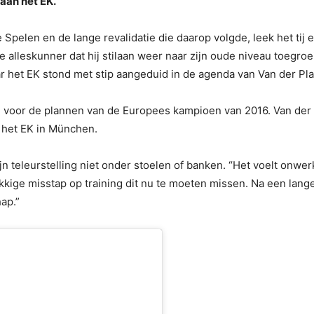
aan het EK.
Spelen en de lange revalidatie die daarop volgde, leek het tij e
e alleskunner dat hij stilaan weer naar zijn oude niveau toegr
ar het EK stond met stip aangeduid in de agenda van Van der Pl
 voor de plannen van de Europees kampioen van 2016. Van der P
or het EK in München.
jn teleurstelling niet onder stoelen of banken. “Het voelt onwer
kkige misstap op training dit nu te moeten missen. Na een lang
ap.”