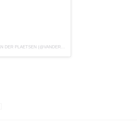
EEN BERICHT GEDEELD DOOR THOMAS VAN DER PLAETSEN (@VANDERPLAETSEN)