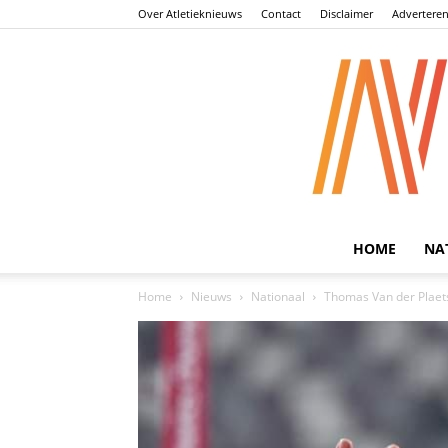
Over Atletieknieuws
Contact
Disclaimer
Advertere
HOME
NA
Home
Nieuws
Nationaal
Thomas Van der Plaet