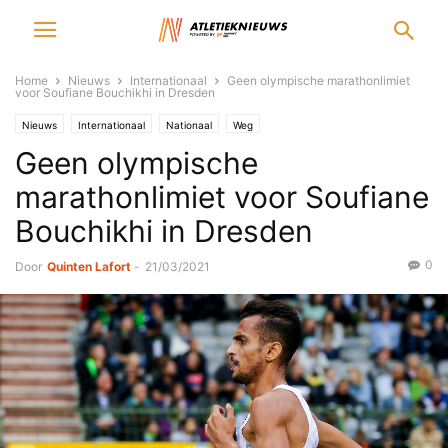
Home
Nieuws
Internationaal
Geen olympische marathonlimiet
voor Soufiane Bouchikhi in Dresden
Nieuws
Internationaal
Nationaal
Weg
Geen olympische
marathonlimiet voor Soufiane
Bouchikhi in Dresden
0
Door
Quinten Lafort
-
21/03/2021