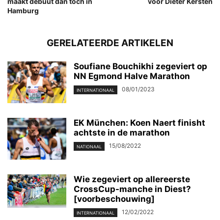
maakt debuut dan toch in
voor Dieter Kersten
Hamburg
GERELATEERDE ARTIKELEN
Soufiane Bouchikhi zegeviert op
NN Egmond Halve Marathon
08/01/2023
INTERNATIONAAL
EK München: Koen Naert finisht
achtste in de marathon
15/08/2022
NATIONAAL
Wie zegeviert op allereerste
CrossCup-manche in Diest?
[voorbeschouwing]
12/02/2022
INTERNATIONAAL