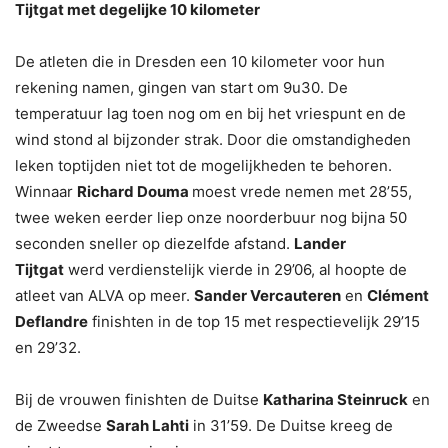
Tijtgat met degelijke 10 kilometer
De atleten die in Dresden een 10 kilometer voor hun
rekening namen, gingen van start om 9u30. De
temperatuur lag toen nog om en bij het vriespunt en de
wind stond al bijzonder strak. Door die omstandigheden
leken toptijden niet tot de mogelijkheden te behoren.
Winnaar
Richard Douma
moest vrede nemen met 28’55,
twee weken eerder liep onze noorderbuur nog bijna 50
seconden sneller op diezelfde afstand.
Lander
Tijtgat
werd verdienstelijk vierde in 29’06, al hoopte de
atleet van ALVA op meer.
Sander Vercauteren
en
Clément
Deflandre
finishten in de top 15 met respectievelijk 29’15
en 29’32.
Bij de vrouwen finishten de Duitse
Katharina Steinruck
en
de Zweedse
Sarah Lahti
in 31’59. De Duitse kreeg de