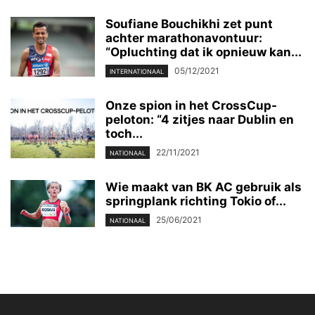
Soufiane Bouchikhi zet punt
achter marathonavontuur:
“Opluchting dat ik opnieuw kan...
05/12/2021
INTERNATIONAAL
Onze spion in het CrossCup-
peloton: “4 zitjes naar Dublin en
toch...
22/11/2021
NATIONAAL
Wie maakt van BK AC gebruik als
springplank richting Tokio of...
25/06/2021
NATIONAAL