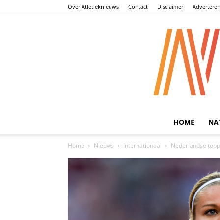
Over Atletieknieuws
Contact
Disclaimer
Advertere
HOME
NA
Home
Nieuws
Internationaal
Nederlandse topp