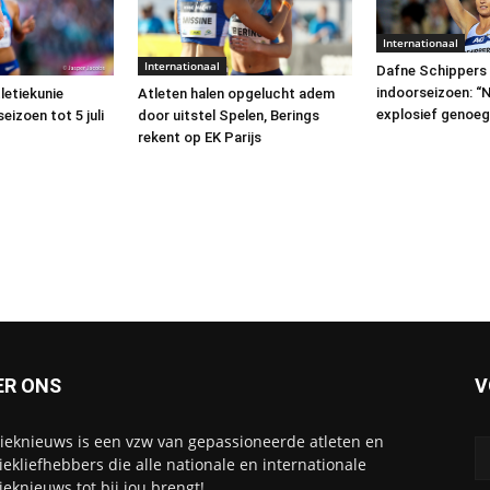
Internationaal
Internationaal
Dafne Schippers 
indoorseizoen: “
Atleten halen opgelucht adem
letiekunie
explosief genoeg
door uitstel Spelen, Berings
izoen tot 5 juli
rekent op EK Parijs
ER ONS
V
tieknieuws is een vzw van gepassioneerde atleten en
tiekliefhebbers die alle nationale en internationale
tieknieuws tot bij jou brengt!