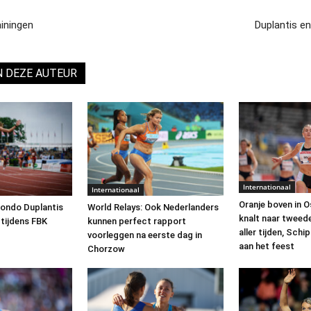
ainingen
Duplantis en
N DEZE AUTEUR
Internationaal
Internationaal
Oranje boven in O
ondo Duplantis
World Relays: Ook Nederlanders
knalt naar tweed
 tijdens FBK
kunnen perfect rapport
aller tijden, Sch
voorleggen na eerste dag in
aan het feest
Chorzow