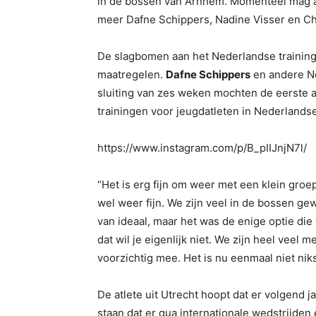
in de bossen van Arnhem. Momenteel mag alle
meer Dafne Schippers, Nadine Visser en Ch
De slagbomen aan het Nederlandse training
maatregelen.
Dafne Schippers
en andere Ne
sluiting van zes weken mochten de eerste 
trainingen voor jeugdatleten in Nederlands
https://www.instagram.com/p/B_pIIJnjN7l/
“Het is erg fijn om weer met een klein groe
wel weer fijn. We zijn veel in de bossen gew
van ideaal, maar het was de enige optie d
dat wil je eigenlijk niet. We zijn heel veel 
voorzichtig mee. Het is nu eenmaal niet nik
De atlete uit Utrecht hoopt dat er volgend j
staan dat er qua internationale wedstrijden 