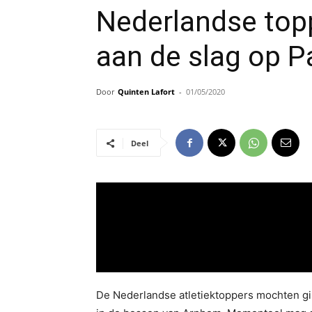
Nederlandse to
aan de slag op 
Door
Quinten Lafort
-
01/05/2020
Deel
De Nederlandse atletiektoppers mochten gis