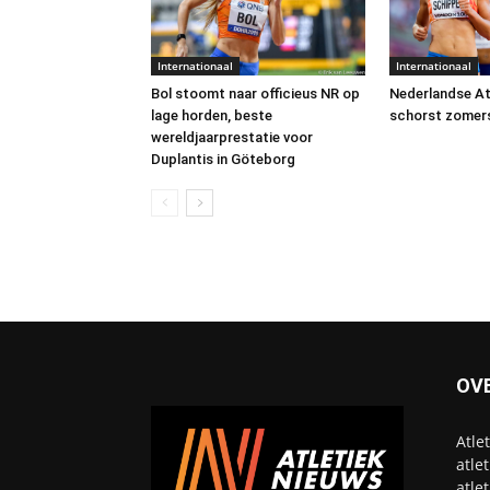
Internationaal
Internationaal
Bol stoomt naar officieus NR op
Nederlandse At
lage horden, beste
schorst zomerse
wereldjaarprestatie voor
Duplantis in Göteborg
OV
Atle
atle
atle