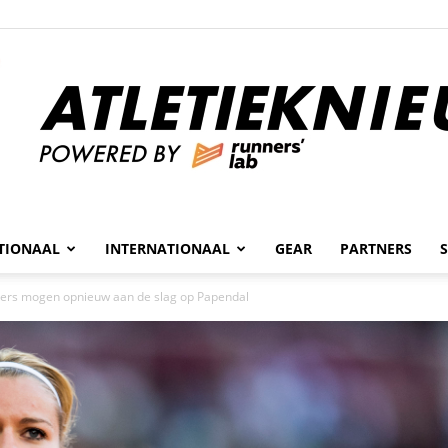
n
TIONAAL
INTERNATIONAAL
GEAR
PARTNERS
Atletieknieuws
ers mogen opnieuw aan de slag op Papendal