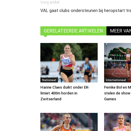
Vorig artikel
VAL gaat clubs ondersteunen bij heropstart tr
GERELATEERDE ARTIKELEN
MEER VA
Nationaal
Internationaal
Hanne Claes duikt onder EK-
Femke Bol en M
limiet 400m horden in
stelen de show
Zwitserland
Games