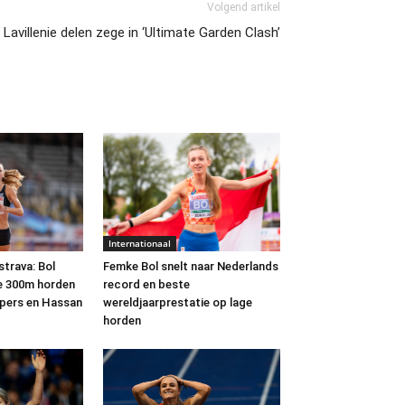
Volgend artikel
 Lavillenie delen zege in ‘Ultimate Garden Clash’
Internationaal
strava: Bol
Femke Bol snelt naar Nederlands
e 300m horden
record en beste
ippers en Hassan
wereldjaarprestatie op lage
horden