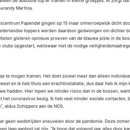
en de absolute top er trainen in kleine groepjes. Al zorgt dat 
urandy Martina.
scentrum Papendal gingen op 15 maar onherroepelijk dicht doo
derlandse toppers werden daardoor gedwongen om dichter bij
atleten gisteren opnieuw proeven van de blauwe piste in de 
e clubs opgestart, weliswaar met de nodige veiligheidsmaatrege
pje te mogen trainen. Het doet zoveel meer dan alleen individuee
eest en ik heb thuis een krachtinstallatie, dus daar heb ik mij
ie we hadden. Hier lopen we minder risico dan in de bossen, w
met het coronavirus bezig. Ik heb veel minder sociale contacten, 
s”, aldus Schippers aan de NOS.
aar geen wedstrijden sneuvelen door de pandemie. Deze zomer is 
een laag aanbod zal zijn. “Ik hoop dat volgend jaar alles door ka