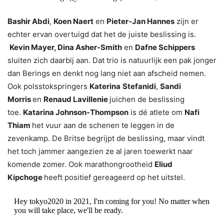
Bashir Abdi
,
Koen Naert
en
Pieter-Jan Hannes
zijn er
echter ervan overtuigd dat het de juiste beslissing is.
Kevin Mayer,
Dina Asher-Smith
en
Dafne Schippers
sluiten zich daarbij aan. Dat trio is natuurlijk een pak jonger
dan Berings en denkt nog lang niet aan afscheid nemen.
Ook polsstokspringers
Katerina
Stefanidi
,
Sandi
Morris
en
Renaud Lavillenie
juichen de beslissing
toe.
Katarina Johnson-Thompson
is dé atlete om
Nafi
Thiam
het vuur aan de schenen te leggen in de
zevenkamp. De Britse begrijpt de beslissing, maar vindt
het toch jammer aangezien ze al jaren toewerkt naar
komende zomer. Ook marathongrootheid
Eliud
Kipchoge
heeft positief gereageerd op het uitstel.
Hey tokyo2020 in 2021, I'm coming for you! No matter when
you will take place, we'll be ready.