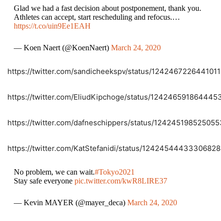
Glad we had a fast decision about postponement, thank you.
Athletes can accept, start rescheduling and refocus.…
https://t.co/uin9Ee1EAH
— Koen Naert (@KoenNaert)
March 24, 2020
https://twitter.com/sandicheekspv/status/124246722644101
https://twitter.com/EliudKipchoge/status/12424659186444
https://twitter.com/dafneschippers/status/12424519852505
https://twitter.com/KatStefanidi/status/1242454443330682
No problem, we can wait.
#Tokyo2021
Stay safe everyone
pic.twitter.com/kwR8LIRE37
— Kevin MAYER (@mayer_deca)
March 24, 2020