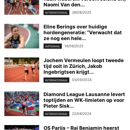
Naomi Van den...
28/08/2025
INTERNATIONAAL
Eline Berings over huidige
hordengeneratie: “Verwacht dat
ze nog een hele...
16/06/2025
NATIONAAL
Jochem Vermeulen loopt tweede
tijd ooit in Zürich, Jakob
Ingebrigtsen krijgt...
05/09/2024
INTERNATIONAAL
Diamond League Lausanne levert
toptijden en WK-limieten op voor
Pieter Sisk...
22/08/2024
INTERNATIONAAL
OS Parijs – Rai Benjamin heerst