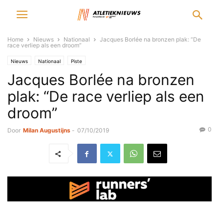
Home
Nieuws
Nationaal
Jacques Borlée na bronzen plak: “De
race verliep als een droom”
Nieuws
Nationaal
Piste
Jacques Borlée na bronzen
plak: “De race verliep als een
droom”
0
Door
Milan Augustijns
-
07/10/2019