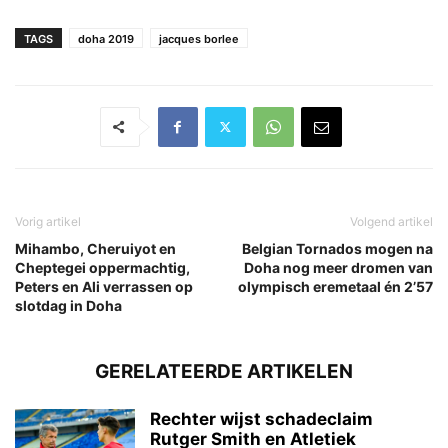
TAGS
doha 2019
jacques borlee
Vorig artikel
Volgend artikel
Mihambo, Cheruiyot en
Belgian Tornados mogen na
Cheptegei oppermachtig,
Doha nog meer dromen van
Peters en Ali verrassen op
olympisch eremetaal én 2’57
slotdag in Doha
GERELATEERDE ARTIKELEN
Rechter wijst schadeclaim
Rutger Smith en Atletiek