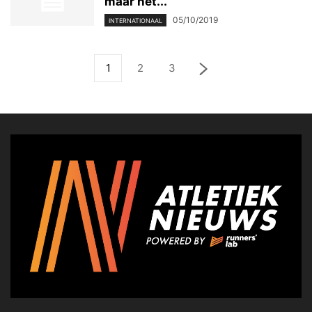
maar het...
05/10/2019
INTERNATIONAAL
1
2
3