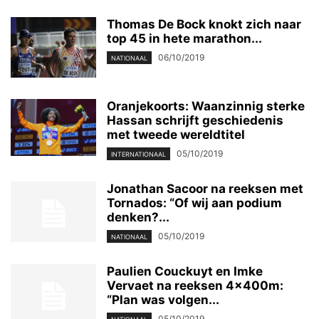
Thomas De Bock knokt zich naar
top 45 in hete marathon...
06/10/2019
NATIONAAL
Oranjekoorts: Waanzinnig sterke
Hassan schrijft geschiedenis
met tweede wereldtitel
05/10/2019
INTERNATIONAAL
Jonathan Sacoor na reeksen met
Tornados: “Of wij aan podium
denken?...
05/10/2019
NATIONAAL
Paulien Couckuyt en Imke
Vervaet na reeksen 4x400m:
“Plan was volgen...
05/10/2019