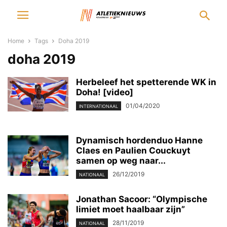
Home
Tags
Doha 2019
doha 2019
Herbeleef het spetterende WK in
Doha! [video]
01/04/2020
INTERNATIONAAL
Dynamisch hordenduo Hanne
Claes en Paulien Couckuyt
samen op weg naar...
26/12/2019
NATIONAAL
Jonathan Sacoor: “Olympische
limiet moet haalbaar zijn”
28/11/2019
NATIONAAL