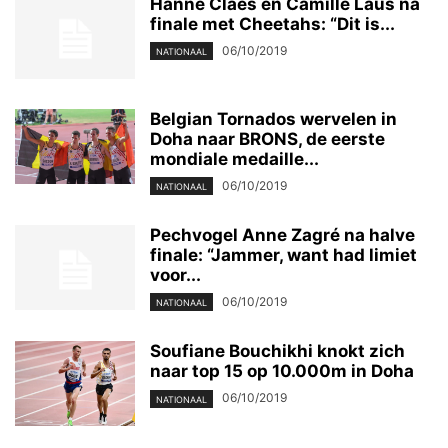
Hanne Claes en Camille Laus na
finale met Cheetahs: “Dit is...
06/10/2019
NATIONAAL
Belgian Tornados wervelen in
Doha naar BRONS, de eerste
mondiale medaille...
06/10/2019
NATIONAAL
Pechvogel Anne Zagré na halve
finale: “Jammer, want had limiet
voor...
06/10/2019
NATIONAAL
Soufiane Bouchikhi knokt zich
naar top 15 op 10.000m in Doha
06/10/2019
NATIONAAL