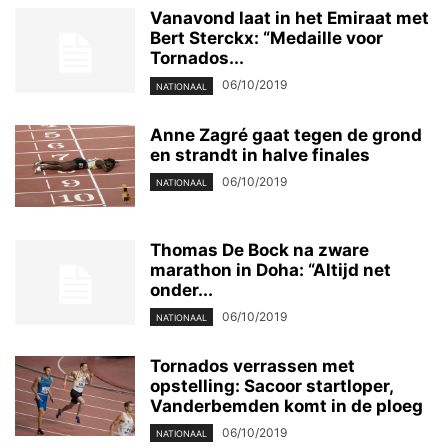
Vanavond laat in het Emiraat met
Bert Sterckx: “Medaille voor
Tornados...
06/10/2019
NATIONAAL
Anne Zagré gaat tegen de grond
en strandt in halve finales
06/10/2019
NATIONAAL
Thomas De Bock na zware
marathon in Doha: “Altijd net
onder...
06/10/2019
NATIONAAL
Tornados verrassen met
opstelling: Sacoor startloper,
Vanderbemden komt in de ploeg
06/10/2019
NATIONAAL