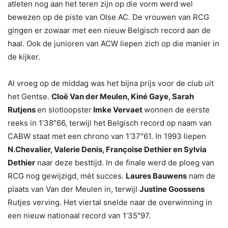
atleten nog aan het teren zijn op die vorm werd wel
bewezen op de piste van Olse AC. De vrouwen van RCG
gingen er zowaar met een nieuw Belgisch record aan de
haal. Ook de junioren van ACW liepen zich op die manier in
de kijker.
Al vroeg op de middag was het bijna prijs voor de club uit
het Gentse.
Cloë Van der Meulen, Kiné Gaye, Sarah
Rutjens
en slotloopster
Imke Vervaet
wonnen de eerste
reeks in 1’38″66, terwijl het Belgisch record op naam van
CABW staat met een chrono van 1’37″61. In 1993 liepen
N.Chevalier, Valerie Denis, Françoise Dethier en Sylvia
Dethier
naar deze besttijd. In de finale werd de ploeg van
RCG nog gewijzigd, mét succes.
Laures Bauwens
nam de
plaats van Van der Meulen in, terwijl
Justine Goossens
Rutjes verving. Het viertal snelde naar de overwinning in
een nieuw nationaal record van 1’35″97.