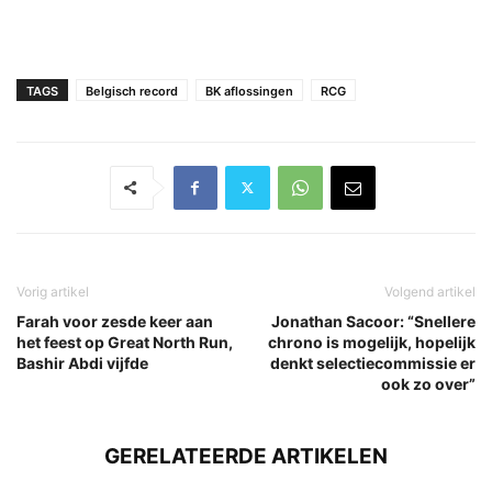
TAGS
Belgisch record
BK aflossingen
RCG
Vorig artikel
Volgend artikel
Farah voor zesde keer aan
Jonathan Sacoor: “Snellere
het feest op Great North Run,
chrono is mogelijk, hopelijk
Bashir Abdi vijfde
denkt selectiecommissie er
ook zo over”
GERELATEERDE ARTIKELEN