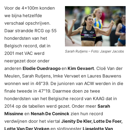
Voor de 4x100m konden
we bijna hetzelfde
verschaal opschrijven.
Daar strandde RCG op 55
honderdsten van het
Belgisch record, dat in
Sarah Rutjens – Foto: Jasper Jacobs
2001 met VAC werd
neergezet door onder
anderen
Elodie Ouedraogo
en
Kim Gevaert
. Cloë Van der
Meulen, Sarah Rutjens, Imke Vervaet en Laures Bauwens
wonnen wel in 46″39. De junioren van ACW werden in die
finale tweede in 47″19. Daarmee doen ze twee
honderdsten van het Belgische record van KAAG dat in
2014 op de tabellen werd gezet. Onder meer
Sarah
Missinne
en
Nenah De Coninck
zien hun record
verdwijnen door het viertal
Jienity De Kler, Lotte De Foer,
Lotte Van Der Vreken
en slotloopster
Lieselotte Van