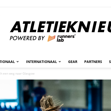
n
TIONAAL
INTERNATIONAAL
GEAR
PARTNERS
Atletieknieuws
zich een weg naar Glasgow