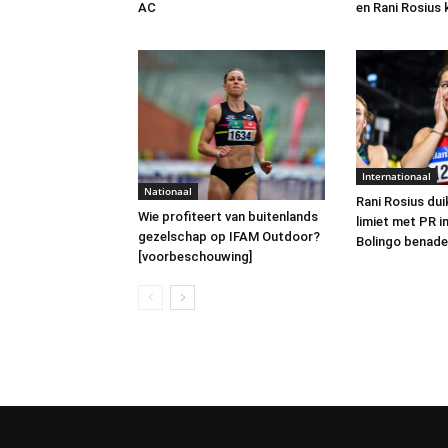
AC
en Rani Rosius 
Internationaal
Nationaal
Rani Rosius dui
Wie profiteert van buitenlands
limiet met PR i
gezelschap op IFAM Outdoor?
Bolingo benade
[voorbeschouwing]