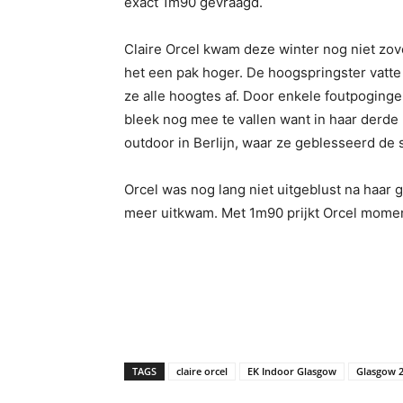
exact 1m90 gevraagd.
Claire Orcel kwam deze winter nog niet zov
het een pak hoger. De hoogspringster vatte
ze alle hoogtes af. Door enkele foutpoging
bleek nog mee te vallen want in haar derde 
outdoor in Berlijn, waar ze geblesseerd d
Orcel was nog lang niet uitgeblust na haar
meer uitkwam. Met 1m90 prijkt Orcel moment
TAGS
claire orcel
EK Indoor Glasgow
Glasgow 