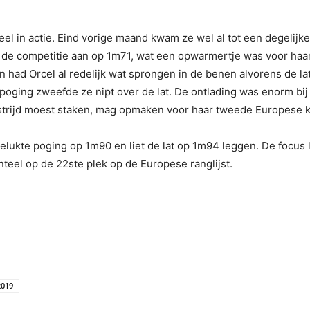
eel in actie. Eind vorige maand kwam ze wel al tot een degelij
 de competitie aan op 1m71, wat een opwarmertje was voor haa
en had Orcel al redelijk wat sprongen in de benen alvorens de 
poging zweefde ze nipt over de lat. De ontlading was enorm bij 
e strijd moest staken, mag opmaken voor haar tweede Europese 
 gelukte poging op 1m90 en liet de lat op 1m94 leggen. De focu
eel op de 22ste plek op de Europese ranglijst.
2019