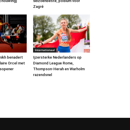
schouwing]
seizoenbeste, podium voor
Zagré
Internationaal
hikh benadert
Ijzersterke Nederlanders op
laire Orcel met
Diamond League Rome,
nsopener
Thompson-Herah en Warholm
razendsnel