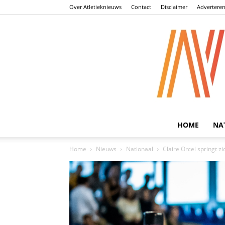
Over Atletieknieuws
Contact
Disclaimer
Advertere
HOME
NA
Home
Nieuws
Nationaal
Claire Orcel springt 