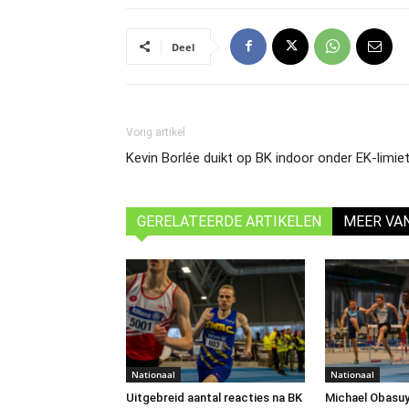
Deel
Vorig artikel
Kevin Borlée duikt op BK indoor onder EK-limie
GERELATEERDE ARTIKELEN
MEER VA
Nationaal
Nationaal
Uitgebreid aantal reacties na BK
Michael Obasuyi