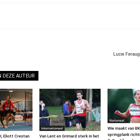
t
Lucie Feraug
N DEZE AUTEUR
Nationaal
Internationaal
Wie maakt van BK
springplank richt
, Eliott Crestan
Van Lent en Grimard sterk in het