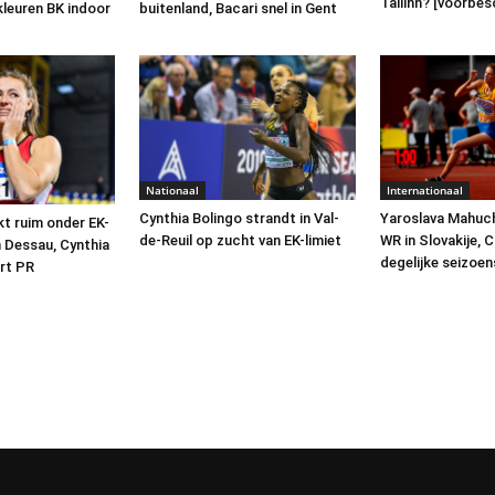
Tallinn? [voorbe
kleuren BK indoor
buitenland, Bacari snel in Gent
Nationaal
Internationaal
Cynthia Bolingo strandt in Val-
Yaroslava Mahuc
kt ruim onder EK-
de-Reuil op zucht van EK-limiet
WR in Slovakije, C
n Dessau, Cynthia
degelijke seizoe
rt PR