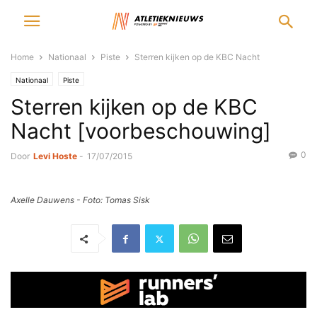
Home
Nationaal
Piste
Sterren kijken op de KBC Nacht
Nationaal
Piste
Sterren kijken op de KBC
Nacht [voorbeschouwing]
0
Door
Levi Hoste
-
17/07/2015
Axelle Dauwens - Foto: Tomas Sisk