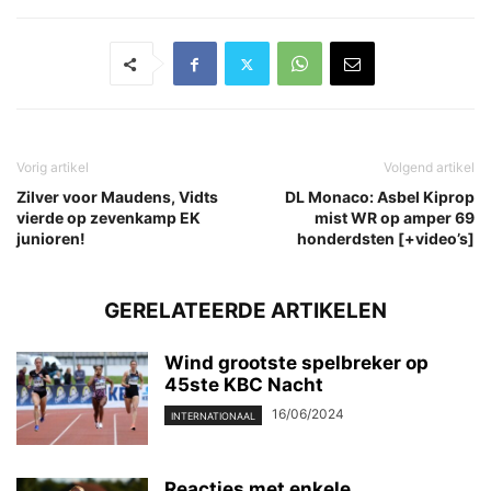
Vorig artikel
Volgend artikel
Zilver voor Maudens, Vidts
DL Monaco: Asbel Kiprop
vierde op zevenkamp EK
mist WR op amper 69
junioren!
honderdsten [+video’s]
GERELATEERDE ARTIKELEN
Wind grootste spelbreker op
45ste KBC Nacht
16/06/2024
INTERNATIONAAL
Reacties met enkele