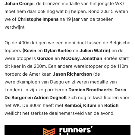
Johan Cronje,
de bronzen medaille van het jongste WK)
moet hem daar ook nog wat bij helpen. Rond 20u15 weten
we of
Christophe Impens
na 19 jaar van de tabellen
verdwijnt.
Op de 400m krijgen we een mooi duel tussen de Belgische
toppers
(Kevin
en
Dylan Borlée
en
Julien Watrin)
en de
wereldtoppers
Gordon
en
McQuay. Jonathan
Borlée start
dit keer in de 200m. Een andere wereldtopper op de 110m
horden: de Amerikaan
Jason Richardson
(de
wereldkampioen van Daegu en zilveren medaille van
Londen). In zijn zog proberen
Damien Broothaerts, Dario
De Borger en Adrien Deghelt
zich nog te kwalificeren voor
het WK. De 800m heeft met
Kemboi, Kitum
en
Rotich
wellicht het sterkste deelnemersveld van de avond.