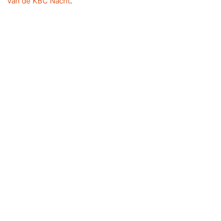
van de KBC Nacht
.