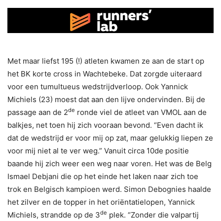
Met maar liefst 195 (!) atleten kwamen ze aan de start op
het BK korte cross in Wachtebeke. Dat zorgde uiteraard
voor een tumultueus wedstrijdverloop. Ook Yannick
Michiels (23) moest dat aan den lijve ondervinden. Bij de
de
passage aan de 2
ronde viel de atleet van VMOL aan de
balkjes, net toen hij zich vooraan bevond. “Even dacht ik
dat de wedstrijd er voor mij op zat, maar gelukkig liepen ze
voor mij niet al te ver weg.” Vanuit circa 10de positie
baande hij zich weer een weg naar voren. Het was de Belg
Ismael Debjani die op het einde het laken naar zich toe
trok en Belgisch kampioen werd. Simon Debognies haalde
het zilver en de topper in het oriëntatielopen, Yannick
de
Michiels, strandde op de 3
plek. “Zonder die valpartij