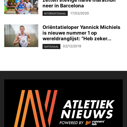
zetten stevige halve marathon
neer in Barcelona
17/02/2020
INTERNATIONAAL
Oriëntatieloper Yannick Michiels
is nieuwe nummer 1 op
wereldranglijst: “Heb zeker...
02/12/2019
NATIONAAL