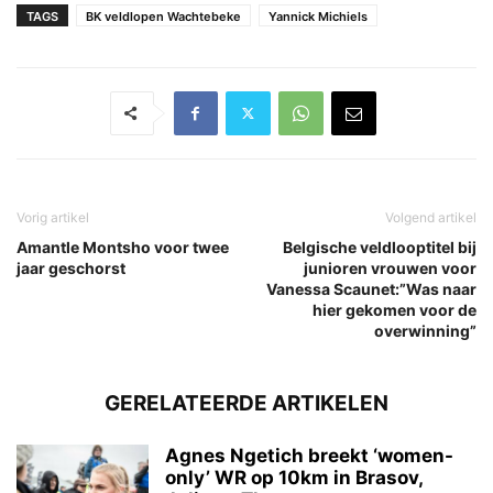
TAGS
BK veldlopen Wachtebeke
Yannick Michiels
Vorig artikel
Volgend artikel
Amantle Montsho voor twee
Belgische veldlooptitel bij
jaar geschorst
junioren vrouwen voor
Vanessa Scaunet:”Was naar
hier gekomen voor de
overwinning”
GERELATEERDE ARTIKELEN
Agnes Ngetich breekt ‘women-
only’ WR op 10km in Brasov,