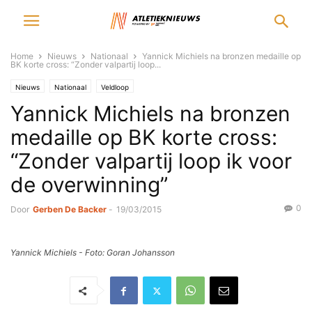
Home
Nieuws
Nationaal
Yannick Michiels na bronzen medaille op
BK korte cross: “Zonder valpartij loop...
Nieuws
Nationaal
Veldloop
Yannick Michiels na bronzen
medaille op BK korte cross:
“Zonder valpartij loop ik voor
de overwinning”
0
Door
Gerben De Backer
-
19/03/2015
Yannick Michiels - Foto: Goran Johansson