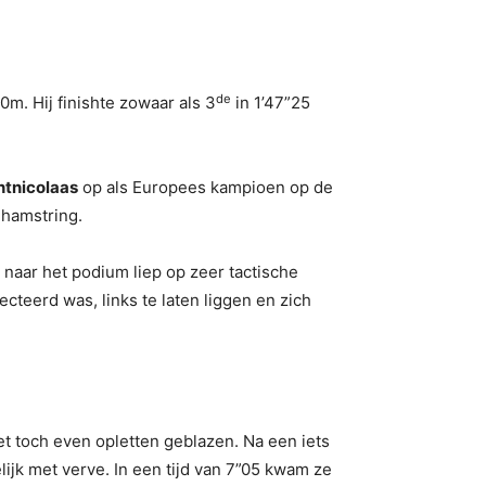
de
0m. Hij finishte zowaar als 3
in 1’47”25
ntnicolaas
op als Europees kampioen op de
 hamstring.
naar het podium liep op zeer tactische
teerd was, links te laten liggen en zich
t toch even opletten geblazen. Na een iets
ijk met verve. In een tijd van 7”05 kwam ze