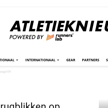
n
TIONAAL
INTERNATIONAAL
GEAR
PARTNERS
Atletieknieuws
laagd EK
rugblikken op