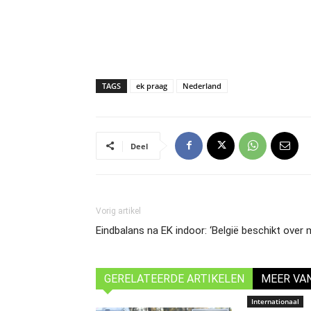
TAGS
ek praag
Nederland
Deel
Vorig artikel
Eindbalans na EK indoor: ‘België beschikt over 
GERELATEERDE ARTIKELEN
MEER VA
Internationaal