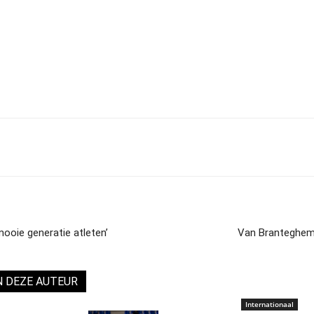
mooie generatie atleten’
Van Branteghem:
N DEZE AUTEUR
Internationaal