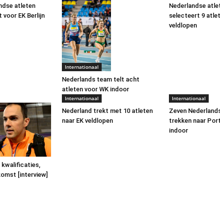
dse atleten
Nederlandse atle
 voor EK Berlijn
selecteert 9 atle
veldlopen
Internationaal
Nederlands team telt acht
atleten voor WK indoor
Internationaal
Internationaal
Nederland trekt met 10 atleten
Zeven Nederlands
naar EK veldlopen
trekken naar Por
indoor
 kwalificaties,
omst [interview]