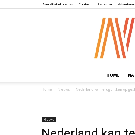
Over Atletieknieuws
Contact
Disclaimer
Advertere
HOME
NA
Home
Nieuws
Nederland kan terugblikken op ges
Nieuws
Nederland kan te