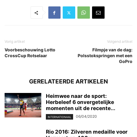
Vorig artikel
Volgend artikel
Voorbeschouwing Lotto
Filmpje van de dag:
CrossCup Rotselaar
Polsstokspringen met een
GoPro
GERELATEERDE ARTIKELEN
Heimwee naar de sport:
Herbeleef 6 onvergetelijke
momenten uit de recente...
06/04/2020
INTERNATIONAAL
Rio 2016: Zilveren medaille voor