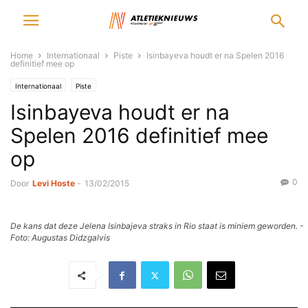
Home
Internationaal
Piste
Isinbayeva houdt er na Spelen 2016
definitief mee op
Internationaal
Piste
Isinbayeva houdt er na
Spelen 2016 definitief mee
op
0
Door
Levi Hoste
-
13/02/2015
De kans dat deze Jelena Isinbajeva straks in Rio staat is miniem geworden. -
Foto: Augustas Didzgalvis