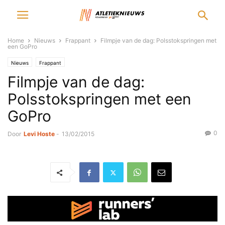
Home
Nieuws
Frappant
Filmpje van de dag: Polsstokspringen met
een GoPro
Nieuws
Frappant
Filmpje van de dag:
Polsstokspringen met een
GoPro
0
Door
Levi Hoste
-
13/02/2015