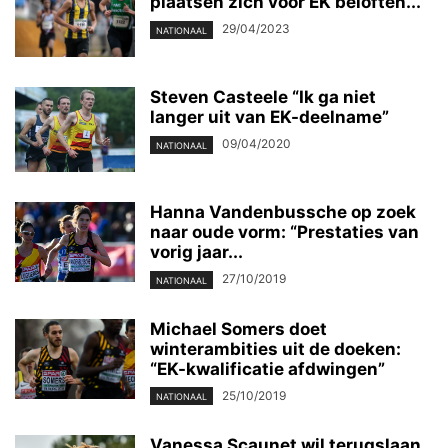
plaatsen zich voor EK beloften...
29/04/2023
NATIONAAL
Steven Casteele “Ik ga niet
langer uit van EK-deelname”
09/04/2020
NATIONAAL
Hanna Vandenbussche op zoek
naar oude vorm: “Prestaties van
vorig jaar...
27/10/2019
NATIONAAL
Michael Somers doet
winterambities uit de doeken:
“EK-kwalificatie afdwingen”
25/10/2019
NATIONAAL
Vanessa Scaunet wil terugslaan