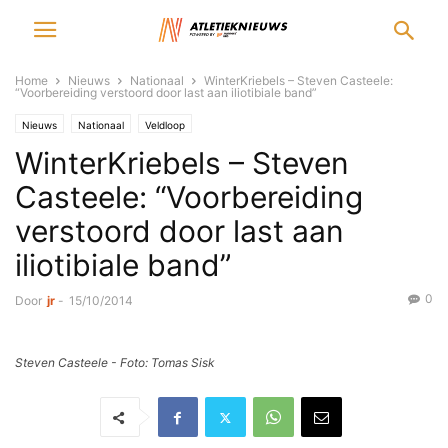
Home
Nieuws
Nationaal
WinterKriebels – Steven Casteele:
“Voorbereiding verstoord door last aan iliotibiale band”
Nieuws
Nationaal
Veldloop
WinterKriebels – Steven
Casteele: “Voorbereiding
verstoord door last aan
iliotibiale band”
0
Door
jr
-
15/10/2014
Steven Casteele - Foto: Tomas Sisk