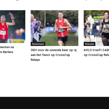
Nationaal
Nieuws
nenten na
OEH voor de zevende keer op rij
AVLO troeft CABW
s Berlare
aan het feest op CrossCup
op CrossCup Rel
Relays