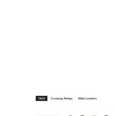
TAGS
Crosscup Relays
Mats Lunders