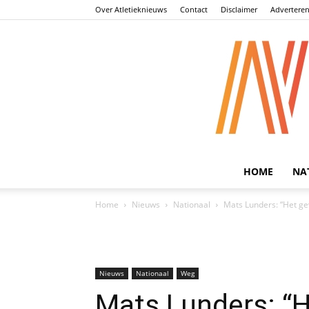
Over Atletieknieuws
Contact
Disclaimer
Advertere
HOME
NA
Home
Nieuws
Nationaal
Mats Lunders: “Het ge
Nieuws
Nationaal
Weg
Mats Lunders: “