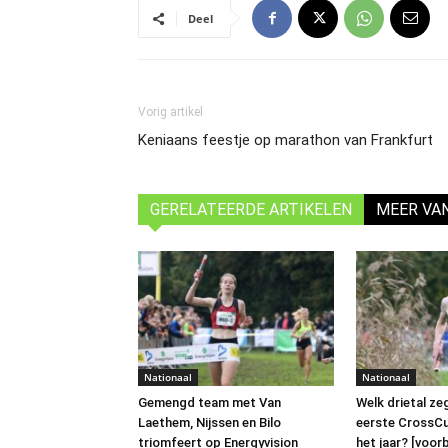
Deel
Vorig artikel
Keniaans feestje op marathon van Frankfurt
GERELATEERDE ARTIKELEN
MEER VA
Nationaal
Nationaal
Gemengd team met Van
Welk drietal ze
Laethem, Nijssen en Bilo
eerste CrossC
triomfeert op Energyvision
het jaar? [voo