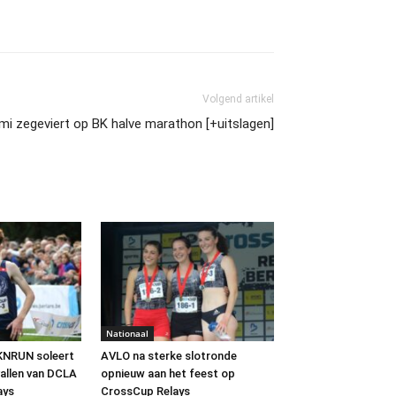
Volgend artikel
mi zegeviert op BK halve marathon [+uitslagen]
Nationaal
KNRUN soleert
AVLO na sterke slotronde
vallen van DCLA
opnieuw aan het feest op
ays
CrossCup Relays