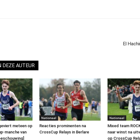
El Hachi
N DEZE AUTEUR
Nationaal
Nationaal
geviert meteen op
Reacties prominenten na
Mixed team ROC
up-manche van
CrossCup Relays in Berlare
naar winst na uit
rbeschouwing]
op CrossCup Rel