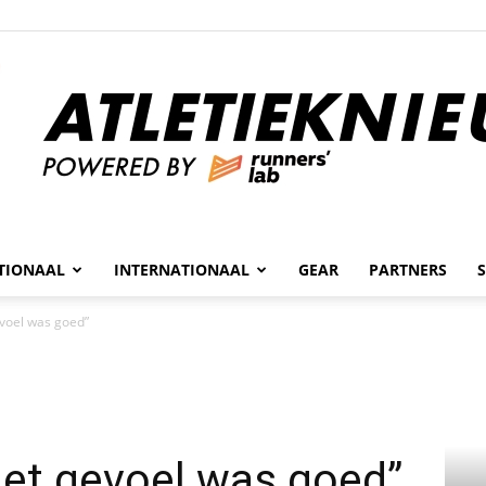
n
TIONAAL
INTERNATIONAAL
GEAR
PARTNERS
Atletieknieuws
voel was goed”
Het gevoel was goed”