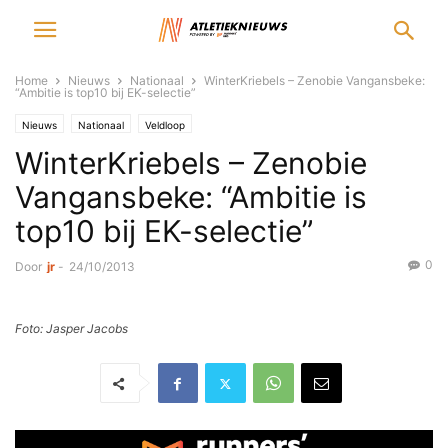
Home
Nieuws
Nationaal
WinterKriebels – Zenobie Vangansbeke:
“Ambitie is top10 bij EK-selectie”
Nieuws
Nationaal
Veldloop
WinterKriebels – Zenobie
Vangansbeke: “Ambitie is
top10 bij EK-selectie”
0
Door
jr
-
24/10/2013
Foto: Jasper Jacobs