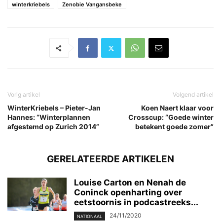
winterkriebels
Zenobie Vangansbeke
Vorig artikel
Volgend artikel
WinterKriebels – Pieter-Jan
Koen Naert klaar voor
Hannes: “Winterplannen
Crosscup: “Goede winter
afgestemd op Zurich 2014”
betekent goede zomer”
GERELATEERDE ARTIKELEN
Louise Carton en Nenah de
Coninck openharting over
eetstoornis in podcastreeks...
24/11/2020
NATIONAAL