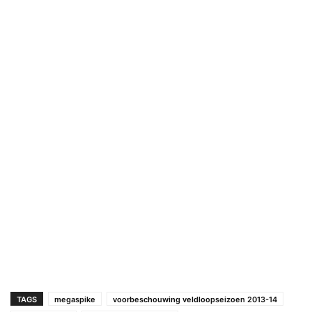
TAGS
megaspike
voorbeschouwing veldloopseizoen 2013-14