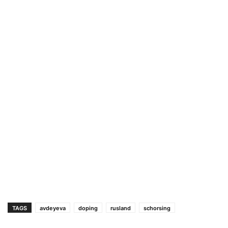
TAGS
avdeyeva
doping
rusland
schorsing