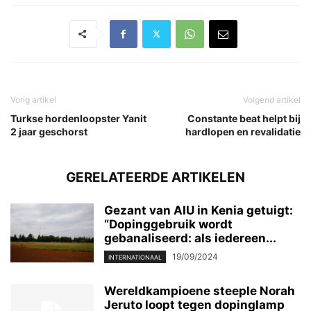
Vorig artikel
Volgend artikel
Turkse hordenloopster Yanit
Constante beat helpt bij
2 jaar geschorst
hardlopen en revalidatie
GERELATEERDE ARTIKELEN
Gezant van AIU in Kenia getuigt:
“Dopinggebruik wordt
gebanaliseerd: als iedereen...
19/09/2024
INTERNATIONAAL
Wereldkampioene steeple Norah
Jeruto loopt tegen dopinglamp