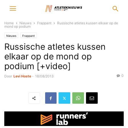
Home
Nieuws
Frappant
Russische atletes kussen elkaar op de
mond op podium
Nieuws
Frappant
Russische atletes kussen
elkaar op de mond op
podium [+video]
0
Door
Levi Hoste
-
18/08/2013