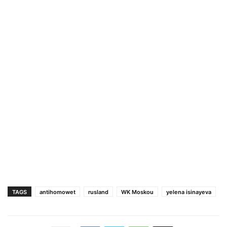
TAGS
antihomowet
rusland
WK Moskou
yelena isinayeva