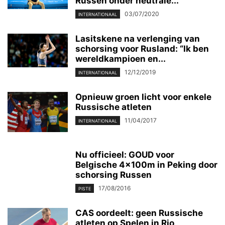
Russen onder neutrale...
03/07/2020
INTERNATIONAAL
Lasitskene na verlenging van
schorsing voor Rusland: “Ik ben
wereldkampioen en...
12/12/2019
INTERNATIONAAL
Opnieuw groen licht voor enkele
Russische atleten
11/04/2017
INTERNATIONAAL
Nu officieel: GOUD voor
Belgische 4x100m in Peking door
schorsing Russen
17/08/2016
PISTE
CAS oordeelt: geen Russische
atleten op Spelen in Rio