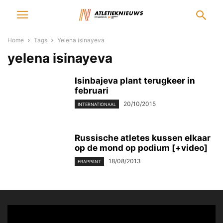
Home
Tags
Yelena isinayeva
yelena isinayeva
Isinbajeva plant terugkeer in
februari
20/10/2015
INTERNATIONAAL
Russische atletes kussen elkaar
op de mond op podium [+video]
18/08/2013
FRAPPANT