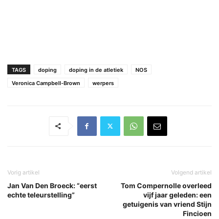
TAGS
doping
doping in de atletiek
NOS
Veronica Campbell-Brown
werpers
Vorig artikel
Volgend artikel
Jan Van Den Broeck: “eerst
Tom Compernolle overleed
echte teleurstelling”
vijf jaar geleden: een
getuigenis van vriend Stijn
Fincioen