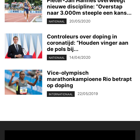
Pieter-Jan Hannes overweegt
nieuwe discipline: “Overstap
naar 3.000m steeple een kans...
20/05/2020
NATIONAAL
Controleurs over doping in
coronatijd: “Houden vinger aan
de pols bij...
14/04/2020
NATIONAAL
Vice-olympisch
marathonkampioene Rio betrapt
op doping
22/05/2019
INTERNATIONAAL