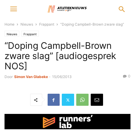
Home
Nieuws
Frappant
“Doping Campbell-Brown zware slag”
Nieuws
Frappant
“Doping Campbell-Brown
zware slag” [audiogesprek
NOS]
0
Door
Simon Van Glabeke
-
15/06/2013